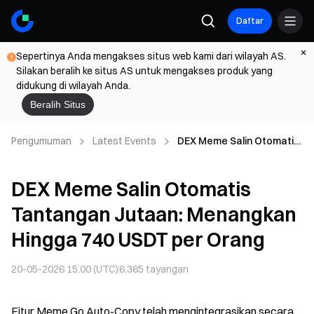
Daftar
Sepertinya Anda mengakses situs web kami dari wilayah AS.
Silakan beralih ke situs AS untuk mengakses produk yang
didukung di wilayah Anda.
Beralih Situs
Pengumuman
Latest Events
DEX Meme Salin Otomatis
Tantangan Jutaan:
Menangkan Hingga 740
DEX Meme Salin Otomatis
USDT per Orang
Tantangan Jutaan: Menangkan
Hingga 740 USDT per Orang
20-05-2026 15.00 (UTC)
6.365
tayangan
Fitur Meme Go Auto-Copy telah mengintegrasikan secara