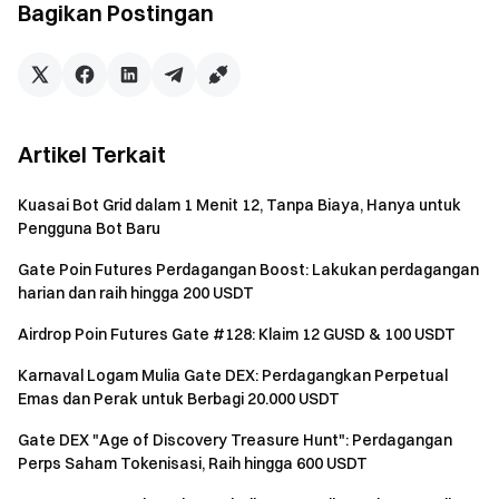
Auto-Copy dapat memperoleh hadiah tunai tambahan
Bagikan Postingan
sebesar 10 USDT dengan menyelesaikan tugas copy
pertama mereka dengan volume perdagangan kumulatif ≥
1.500 USDT. Terbatas untuk 1.000 pengguna pertama.
Acara 3: Bangun Regu Pemburu Emas, Referensikan
Artikel Terkait
Teman untuk 100 USDT
Kuasai Bot Grid dalam 1 Menit 12, Tanpa Biaya, Hanya untuk
Undang teman untuk memulai copy trading otomatis Solana.
Pengguna Bot Baru
Untuk setiap teman yang mencapai volume copy trading
kumulatif ≥ 3.000 USDT selama acara, pengundang
Gate Poin Futures Perdagangan Boost: Lakukan perdagangan
mendapatkan hadiah tunai 10 USDT. Maksimal 100 USDT
harian dan raih hingga 200 USDT
per orang.
Airdrop Poin Futures Gate #128: Klaim 12 GUSD & 100 USDT
Karnaval Logam Mulia Gate DEX: Perdagangkan Perpetual
Catatan
Emas dan Perak untuk Berbagi 20.000 USDT
Ambang Batas 1 USDT: Jika nilai sisa dari posisi yang
Gate DEX "Age of Discovery Treasure Hunt": Perdagangan
dibeli melalui copy turun di bawah 1 USDT, sistem tidak
Perps Saham Tokenisasi, Raih hingga 600 USDT
akan lagi memicu penjualan copy otomatis. Pengguna