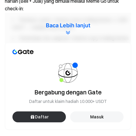
harian (Beli + Jual) yang dimulai melalui Meme Go untuk
check-in:
Pemburu Junior: Volume copy trading harian ≥ 1.000
Baca Lebih lanjut
USDT → Hadiah tunai 5 USDT.
Penembak Jitu Lanjutan: Volume copy trading harian
≥ 5.000 USDT → Hadiah tunai 30 USDT.
Hadiah Kumulatif: Dapatkan hingga 630 USDT
selama 21 hari. Hadiah Lanjutan diselesaikan setiap hari;
check-in berturut-turut tidak diperlukan. Pengguna akan
menerima hadiah tunai yang sesuai untuk setiap hari
individu di mana mereka mencapai target perdagangan
Bergabung dengan Gate
lanjutan.
Daftar untuk klaim hadiah 10.000+ USDT
Acara 2: Bonus "Auto-Copy Pertama" Pendatang Baru
Meme untuk Mendapatkan Tambahan 10 USDT
Daftar
Masuk
Pengguna baru yang belum pernah menggunakan Meme Go