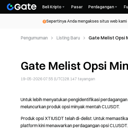
Beli Kripto
Pasar
Perdagangan
Fu
Sepertinya Anda mengakses situs web kami da
Pengumuman
Listing Baru
Gate Melist Opsi
Gate Melist Opsi M
19-05-2026 07.55 (UTC)
28.147
tayangan
Untuk lebih menyatukan pengidentifikasi perdagangan
meluncurkan produk opsi minyak mentah CLUSDT.
Produk opsi XTIUSDT telah di-delist. Untuk memastik
platform kini menawarkan perdagangan opsi CLUSDT.