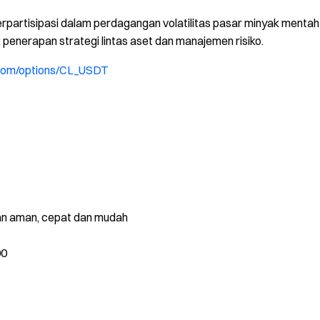
partisipasi dalam perdagangan volatilitas pasar minyak mentah
penerapan strategi lintas aset dan manajemen risiko.
.com/options/CL_USDT
gan aman, cepat dan mudah
00