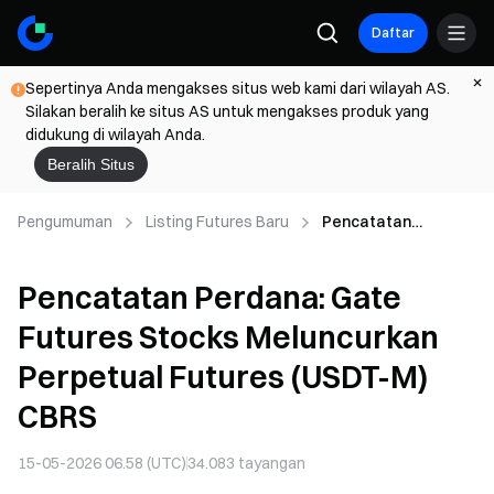
Daftar
Sepertinya Anda mengakses situs web kami dari wilayah AS.
Silakan beralih ke situs AS untuk mengakses produk yang
didukung di wilayah Anda.
Beralih Situs
Pengumuman
Listing Futures Baru
Pencatatan
Perdana: Gate
Futures Stocks
Pencatatan Perdana: Gate
Meluncurkan
Perpetual Futures
Futures Stocks Meluncurkan
(USDT-M) CBRS
Perpetual Futures (USDT-M)
CBRS
15-05-2026 06.58 (UTC)
34.083
tayangan