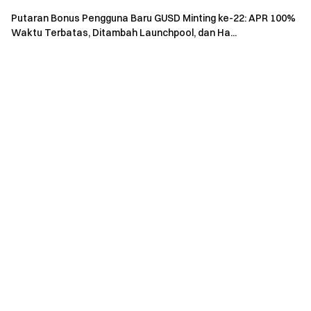
mendiskusikan topik trending
Putaran Bonus Pengguna Baru GUSD Minting ke-22: APR 100%
Berinteraksi dengan komunitas global kami
untuk
Waktu Terbatas, Ditambah Launchpool, dan Ha...
mendapatkan wawasan terbaru
Transparan & Keamanan
Lihat 100% Proof of Reserves kami