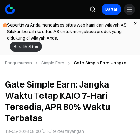
Daftar
Sepertinya Anda mengakses situs web kami dari wilayah AS.
Silakan beralih ke situs AS untuk mengakses produk yang
didukung di wilayah Anda.
Beralih Situs
Pengumuman
Simple Earn
Gate Simple Earn: Jangka
Waktu Tetap KAIO 7-Hari
Tersedia, APR 80% Waktu
Gate Simple Earn: Jangka
Terbatas
Waktu Tetap KAIO 7-Hari
Tersedia, APR 80% Waktu
Terbatas
13-05-2026 08.00 (UTC)
9.296
tayangan