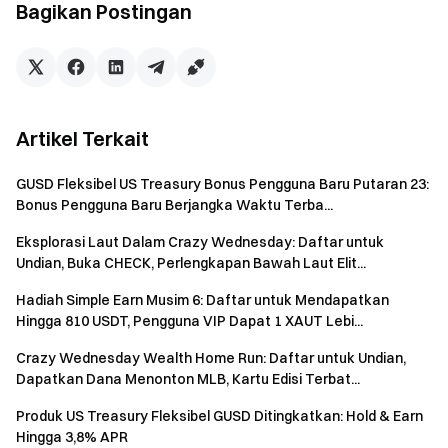
Bagikan Postingan
Tim Gate
13 Mei 2026
Artikel Terkait
Gerbang menuju Kripto
GUSD Fleksibel US Treasury Bonus Pengguna Baru Putaran 23:
Perdagangkan lebih dari 4,900 mata uang kripto dengan
Bonus Pengguna Baru Berjangka Waktu Terba...
aman, cepat dan mudah
Bertindak Sekarang
Eksplorasi Laut Dalam Crazy Wednesday: Daftar untuk
Daftar
dan klaim hadiah selamat datang hingga $10,000
Undian, Buka CHECK, Perlengkapan Bawah Laut Elit...
Undang teman
dan dapatkan komisi 40%
Hadiah Simple Earn Musim 6: Daftar untuk Mendapatkan
Tetap Terhubung
Hingga 810 USDT, Pengguna VIP Dapat 1 XAUT Lebi...
Kunjungi situs web resmi Gate
Crazy Wednesday Wealth Home Run: Daftar untuk Undian,
Unduh Aplikasi Gate | Desktop
Dapatkan Dana Menonton MLB, Kartu Edisi Terbat...
Ikuti kami di X (Twitter)
untuk mendapatkan lebih banyak
bonus
Produk US Treasury Fleksibel GUSD Ditingkatkan: Hold & Earn
Bergabung dengan komunitas Telegram kami
untuk
Hingga 3,8% APR