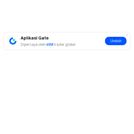
Aplikasi Gate
Unduh
Dipercaya oleh
45M
trader global
Tentang
Tentang Kami
Produk
Karier
P2P