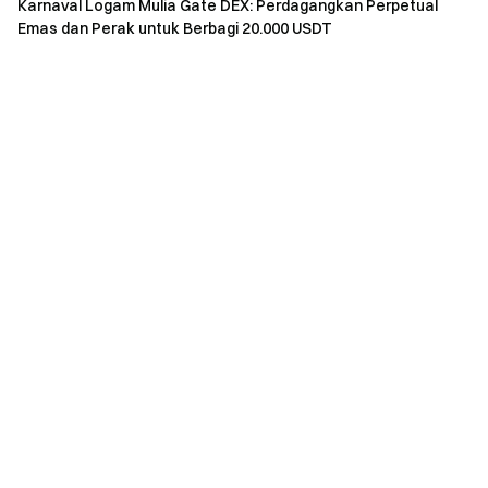
Karnaval Logam Mulia Gate DEX: Perdagangkan Perpetual
Untuk membantu lebih banyak pengguna merasakan fitur
Emas dan Perak untuk Berbagi 20.000 USDT
Gate Convert, Anda kini dapat memulai transaksi Convert
mulai dari $1, menikmati biaya nol untuk pengalaman instan.
Mulai perjalanan Convert Anda hari ini.
Lihat Tutorial Convert:
App
/
Web
Convert Sekarang
Catatan:
Semua peserta harus klik [Gabung Sekarang] untuk
mendaftar dan menyelesaikan verifikasi identitas
sebelum acara berakhir agar dapat mengklaim hadiah.
Volume Perdagangan = Jumlah Beli + Jumlah Jual.
Hadiah akan didistribusikan dalam token GUSD dan
dikreditkan ke akun pengguna dalam waktu 14 hari kerja
setelah acara berakhir.
Pendaftaran batch dengan beberapa akun,