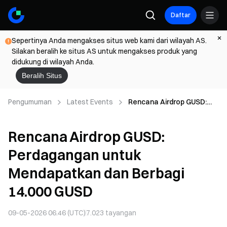
Daftar
Sepertinya Anda mengakses situs web kami dari wilayah AS.
Silakan beralih ke situs AS untuk mengakses produk yang
didukung di wilayah Anda.
Beralih Situs
Pengumuman
Latest Events
Rencana Airdrop GUSD:
Perdagangan untuk
Mendapatkan dan Berbagi
Rencana Airdrop GUSD:
14.000 GUSD
Perdagangan untuk
Mendapatkan dan Berbagi
14.000 GUSD
09-05-2026 06.46 (UTC)
7.023
tayangan