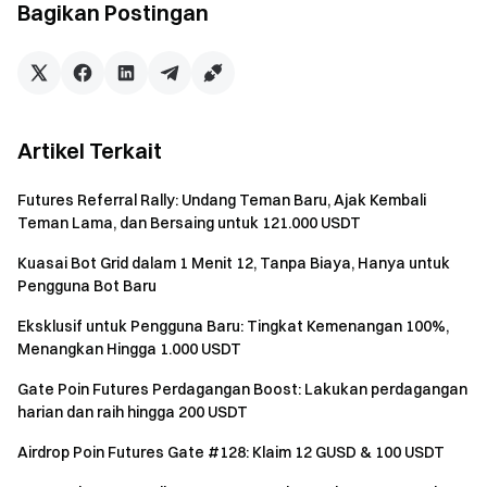
Pool Hadiah Dasar:
Selama acara, pengguna yang
Bagikan Postingan
mencapai total volume perdagangan spot $1.000 pada
pasangan yang ditentukan akan berbagi pool hadiah
6.000 GUSD berdasarkan proporsi volume perdagangan
mereka. Setiap pengguna dapat memperoleh hingga
300 GUSD, didistribusikan berdasarkan urutan volume
Artikel Terkait
perdagangan menurun.
Futures Referral Rally: Undang Teman Baru, Ajak Kembali
Pool Hadiah VIP:
Selama acara, pengguna VIP5+
Teman Lama, dan Bersaing untuk 121.000 USDT
yang mencapai total volume perdagangan spot $5.000
pada pasangan yang ditentukan akan berbagi pool
Kuasai Bot Grid dalam 1 Menit 12, Tanpa Biaya, Hanya untuk
Pengguna Bot Baru
hadiah 4.000 GUSD berdasarkan proporsi volume
perdagangan mereka. Setiap pengguna dapat
Eksklusif untuk Pengguna Baru: Tingkat Kemenangan 100%,
memperoleh hingga 200 GUSD, didistribusikan
Menangkan Hingga 1.000 USDT
berdasarkan urutan volume perdagangan menurun dan
Gate Poin Futures Perdagangan Boost: Lakukan perdagangan
dapat digabungkan dengan hadiah pool dasar.
harian dan raih hingga 200 USDT
Airdrop Poin Futures Gate #128: Klaim 12 GUSD & 100 USDT
Keistimewaan Khusus