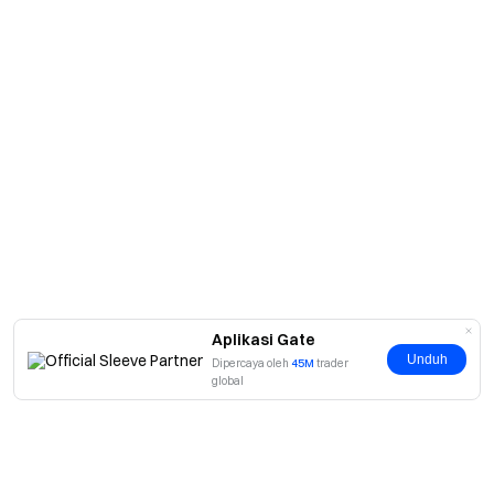
Aplikasi Gate
Unduh
Dipercaya oleh
45M
trader
global