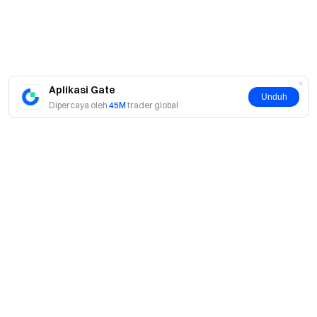
Aplikasi Gate
Unduh
Dipercaya oleh
45M
trader global
Tentang
Tentang Kami
Produk
Karier
P2P