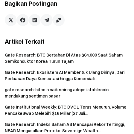
analisis kebijakan makroekonomi.
Bagikan Postingan
Penafian
Investasi di market mata uang kripto mengandung risiko
tinggi. Pengguna disarankan untuk melakukan penelitian
Artikel Terkait
secara mandiri dan memahami sepenuhnya sifat aset serta
produk sebelum mengambil keputusan investasi.
Gate
tidak
Gate Research: BTC Bertahan Di Atas $64.000 Saat Saham
bertanggung jawab atas kerugian atau kerusakan yang
Semikonduktor Korea Turun Tajam
timbul akibat keputusan tersebut.
Gate Research: Ekosistem AI Membentuk Ulang Dirinya, Dari
Perluasan Daya Komputasi hingga Komersiali...
gate research: bitcoin naik seiring adopsi stablecoin
Tim Gate
mendukung sentimen pasar
7 Mei 2026
Gate Institutional Weekly: BTC DVOL Terus Menurun, Volume
PancakeSwap Melebihi $16 Miliar (27 Juli...
Gerbang menuju Kripto
Gate Research: Indeks Saham AS Mencapai Rekor Tertinggi,
Perdagangkan lebih dari 4,900 mata uang kripto dengan
NEAR Mengusulkan Protokol Sovereign Wealth...