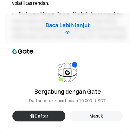
volatilitas rendah.
Perhatian Minggu Depan: Market akan mengalami
unlock token sekitar $62,17 juta dalam tujuh hari ke
Baca Lebih lanjut
depan. Tekanan keseluruhan lebih ringan dari perkiraan
sebelumnya, namun AVAX, APT, dan SXT tetap menjadi
nama utama yang perlu diperhatikan. Unlock SXT
mencakup sekitar 14,9% dari pasokan beredar, yang
dapat menciptakan tekanan pasokan lokal yang lebih
nyata.
Temukan detail lebih lanjut hari ini
→
Gate Research:
BTC Pullback ke Konsolidasi Level Tinggi saat RWA dan
Bergabung dengan Gate
Narasi Regulasi Menguat
Daftar untuk klaim hadiah 10.000+ USDT
Gate Research
adalah platform penelitian blockchain dan
mata uang kripto yang komprehensif, menyediakan konten
Daftar
Masuk
mendalam bagi pembaca, termasuk analisis teknikal,
wawasan pasar, penelitian industri, prediksi tren, dan