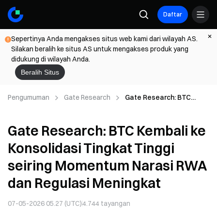
Daftar
Sepertinya Anda mengakses situs web kami dari wilayah AS.
Silakan beralih ke situs AS untuk mengakses produk yang
didukung di wilayah Anda.
Beralih Situs
Pengumuman
Gate Research
Gate Research: BTC
Kembali ke Konsolidasi
Tingkat Tinggi seiring
Gate Research: BTC Kembali ke
Momentum Narasi RWA
dan Regulasi Meningkat
Konsolidasi Tingkat Tinggi
seiring Momentum Narasi RWA
dan Regulasi Meningkat
07-05-2026 05.27 (UTC)
4.744
tayangan