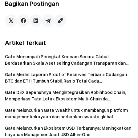
Racing di F1 tahun 2026, serta pengalaman interaktif yang
Bagikan Postingan
imersif. Pada hari pembukaan saja, jumlah pengunjung
melebihi 10.000 orang, dengan antusiasme tinggi terhadap
rekayasa balap, perlengkapan pembalap, dan instalasi
interaktif, menjadikannya salah satu aktivasi budaya dan
merek utama di sepanjang Victoria Harbour pada pekan
Artikel Terkait
tersebut.
Gate Menempati Peringkat Keenam Secara Global
Berdasarkan Skala Aset seiring Cadangan Transparan dan...
Gate Merilis Laporan Proof of Reserves Terbaru: Cadangan
BTC dan ETH Tumbuh Stabil, Rasio Total Cada...
Gate DEX Sepenuhnya Mengintegrasikan Robinhood Chain,
Memperluas Tata Letak Ekosistem Multi-Chain da...
Gate meluncurkan Gate Wealth untuk membangun platform
manajemen kekayaan dan perbankan swasta global
Gate Meluncurkan Ekosistem USD Terbarunya: Meningkatkan
Layanan Manajemen Aset USD All-in-One