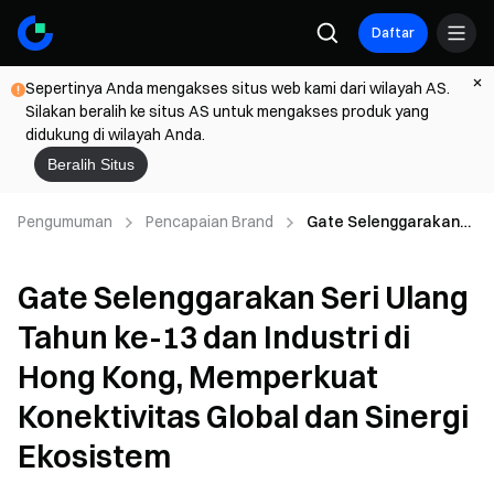
Daftar
Sepertinya Anda mengakses situs web kami dari wilayah AS.
Silakan beralih ke situs AS untuk mengakses produk yang
didukung di wilayah Anda.
Beralih Situs
Pengumuman
Pencapaian Brand
Gate Selenggarakan
Seri Ulang Tahun ke-13
dan Industri di Hong
Gate Selenggarakan Seri Ulang
Kong, Memperkuat
Konektivitas Global
Tahun ke-13 dan Industri di
dan Sinergi Ekosistem
Hong Kong, Memperkuat
Konektivitas Global dan Sinergi
Ekosistem