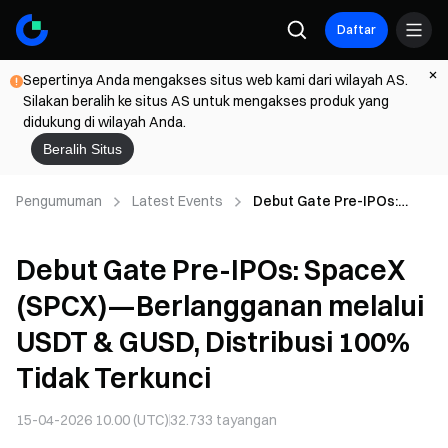
Daftar
Sepertinya Anda mengakses situs web kami dari wilayah AS.
Silakan beralih ke situs AS untuk mengakses produk yang
didukung di wilayah Anda.
Beralih Situs
Pengumuman
Latest Events
Debut Gate Pre-IPOs:
SpaceX (SPCX)—
Berlangganan melalui
Debut Gate Pre-IPOs: SpaceX
USDT & GUSD, Distribusi
100% Tidak Terkunci
(SPCX)—Berlangganan melalui
USDT & GUSD, Distribusi 100%
Tidak Terkunci
15-04-2026 10.00 (UTC)
32.733
tayangan