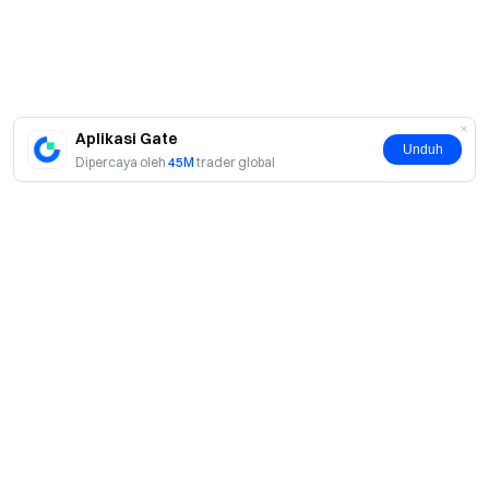
3. Hadiah GUSD Minting
Pengguna yang berlangganan dengan GUSD berhak
mendapatkan hasil minting. Lihat halaman
GUSD Minting
Aplikasi Gate
untuk detailnya.
Unduh
Dipercaya oleh
45M
trader global
Cara Berpartisipasi
Web/Aplikasi:
[Beranda] - [Earn] - [
Pre-IPOs
]
Pilih SPCX, berlangganan dengan USDT atau GUSD,
klik [Berlangganan Sekarang]
Partisipasi lebih awal menghasilkan bobot alokasi yang
Tentang
lebih tinggi.
Tentang Kami
Produk
Karier
P2P