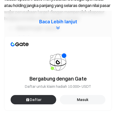
atau holding jangka panjang yang selaras dengan nilai pasar
wajar perusahaan target dengan memperoleh eksposur
hedging terhadap saham SpaceX di pasar.
Baca Lebih lanjut
Nama Proyek:
SpaceX
Simbol Aset:
SPCX
Valuasi Implikatif:
$1,4 triliun
Total Pasokan:
33.900 SPCX
Total Nilai:
$20.001.000
Alokasi USDT (70%):
23.730 SPCX
Bergabung dengan Gate
Alokasi GUSD (30%):
10.170 SPCX
Daftar untuk klaim hadiah 10.000+ USDT
Harga Subskripsi:
1 SPCX = $590
Daftar
Masuk
Koin yang Didukung:
USDT atau GUSD (GUSD
belum tersedia?
Mint Sekarang
)