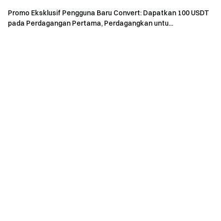
Manfaat Subskripsi:
Promo Eksklusif Pengguna Baru Convert: Dapatkan 100 USDT
pada Perdagangan Pertama, Perdagangkan untu...
1. Eksklusif VIP: Airdrop SpaceX (SPCX)
Untuk merayakan peluncuran SpaceX (SPCX) di Gate Pre-
IPOs, kampanye airdrop eksklusif untuk pengguna VIP dan
Afiliasi Ultra diperkenalkan. Peserta yang memenuhi syarat
dapat bergabung sesuai aturan acara dan berkesempatan
mendapatkan hadiah airdrop SPCX.
Bergabung Sekarang
2. Bonus Simple Earn
Pengguna yang berhasil berlangganan Launchpad dan
berpartisipasi dalam produk Simple Earn USDT dapat
menikmati imbal hasil tahunan hingga 200%.
Eksklusif pengguna baru 200% tahunan:
Bergabung
Sekarang
7 hari keuangan 10% tahunan:
Bergabung Sekarang