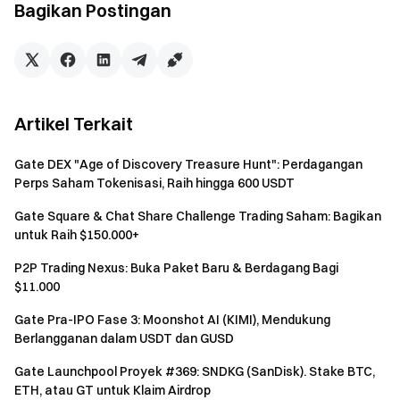
Minimum Subskripsi:
100 USDT dan 100 GUSD
Bagikan Postingan
Batas Alokasi per Pengguna:
339 SPCX
Biaya Subskripsi:
Biaya perdagangan dan kustodian
implisit dibebaskan untuk subskripsi ini
Periode Subskripsi:
20 April 2026, pukul 10.00 (UTC)
Artikel Terkait
– 22 April 2026, pukul 10.00 (UTC)
Gate DEX "Age of Discovery Treasure Hunt": Perdagangan
Waktu Distribusi:
Catatan aset SPCX akan
Perps Saham Tokenisasi, Raih hingga 600 USDT
didistribusikan paling lambat pukul 10.00 pada 6 Mei
2026 (UTC) [
Dimajukan menjadi
: 22 April 2026, pukul
Gate Square & Chat Share Challenge Trading Saham: Bagikan
untuk Raih $150.000+
14.00 (UTC)
]
Mode Perdagangan:
Perdagangan pre-market
P2P Trading Nexus: Buka Paket Baru & Berdagang Bagi
$11.000
Jendela Perdagangan:
24 April 2026, pukul 10.00
Gate Pra-IPO Fase 3: Moonshot AI (KIMI), Mendukung
(UTC)
Berlangganan dalam USDT dan GUSD
Metode Unlock:
Unlock 100%
Gate Launchpool Proyek #369: SNDKG (SanDisk). Stake BTC,
ETH, atau GT untuk Klaim Airdrop