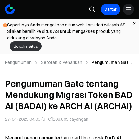
Daftar
Sepertinya Anda mengakses situs web kami dari wilayah AS.
Silakan beralih ke situs AS untuk mengakses produk yang
didukung di wilayah Anda.
Beralih Situs
Pengumuman
Setoran & Penarikan
Pengumuman Gate
tentang Mendukung
Migrasi Token BAD
Pengumuman Gate tentang
AI (BADAI) ke ARCH
AI (ARCHAI)
Mendukung Migrasi Token BAD
AI (BADAI) ke ARCH AI (ARCHAI)
27-04-2025 04.09 (UTC)
108.805
tayangan
Menurut pengumuman terbaru dari tim proyek BAD AI