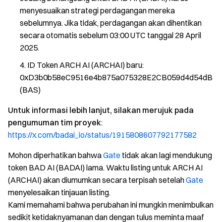
menyesuaikan strategi perdagangan mereka
sebelumnya. Jika tidak, perdagangan akan dihentikan
secara otomatis sebelum 03:00 UTC tanggal 28 April
2025.
ID Token ARCH AI (ARCHAI) baru:
0xD3b0b58eC9516e4b875a075328E2CB059d4d54dB
(BAS)
Untuk informasi lebih lanjut, silakan merujuk pada
pengumuman tim proyek
:
https://x.com/badai_io/status/1915808607792177582
Mohon diperhatikan bahwa
Gate
tidak akan lagi mendukung
token BAD AI (BADAI) lama. Waktu listing untuk ARCH AI
(ARCHAI) akan diumumkan secara terpisah setelah
Gate
menyelesaikan tinjauan listing.
Kami memahami bahwa perubahan ini mungkin menimbulkan
sedikit ketidaknyamanan dan dengan tulus meminta maaf