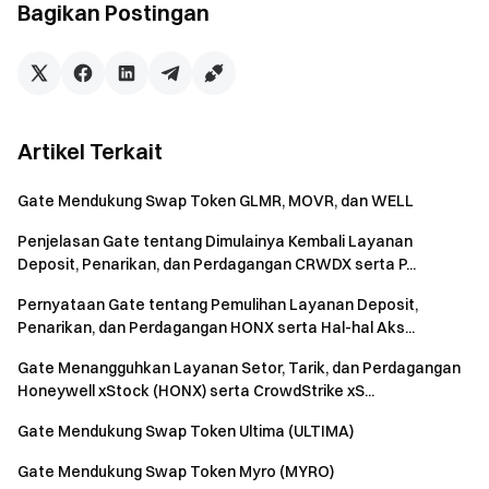
Bagikan Postingan
komunitas Telegram kami
untuk mendiskusikan topik
trending
Berinteraksi dengan komunitas global kami
untuk
mendapatkan wawasan terbaru **Transparan &
Keamanan**
Lihat 100% Proof of Reserves kami
Artikel Terkait
Gate Mendukung Swap Token GLMR, MOVR, dan WELL
Penjelasan Gate tentang Dimulainya Kembali Layanan
Deposit, Penarikan, dan Perdagangan CRWDX serta P...
Pernyataan Gate tentang Pemulihan Layanan Deposit,
Penarikan, dan Perdagangan HONX serta Hal-hal Aks...
Gate Menangguhkan Layanan Setor, Tarik, dan Perdagangan
Honeywell xStock (HONX) serta CrowdStrike xS...
Gate Mendukung Swap Token Ultima (ULTIMA)
Gate Mendukung Swap Token Myro (MYRO)