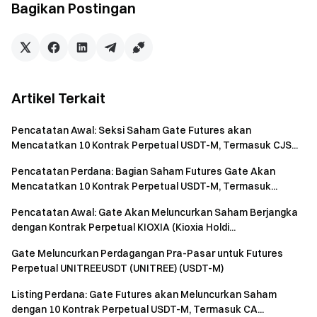
Bagikan Postingan
Gerbang menuju Kripto
Perdagangkan lebih dari 4,900 mata uang kripto dengan
aman, cepat dan mudah
Bertindak Sekarang
Daftar
dan klaim hadiah selamat datang hingga $10,000
Artikel Terkait
Undang teman
dan dapatkan komisi 40%
Tetap Terhubung
Pencatatan Awal: Seksi Saham Gate Futures akan
Kunjungi situs web resmi Gate
Mencatatkan 10 Kontrak Perpetual USDT-M, Termasuk CJS...
Unduh Aplikasi Gate | Desktop
Pencatatan Perdana: Bagian Saham Futures Gate Akan
Ikuti kami di X (Twitter)
untuk mendapatkan lebih banyak
Mencatatkan 10 Kontrak Perpetual USDT-M, Termasuk...
bonus
Bergabung dengan komunitas Telegram kami
untuk
Pencatatan Awal: Gate Akan Meluncurkan Saham Berjangka
mendiskusikan topik trending
dengan Kontrak Perpetual KIOXIA (Kioxia Holdi...
Berinteraksi dengan komunitas global kami
untuk
Gate Meluncurkan Perdagangan Pra-Pasar untuk Futures
mendapatkan wawasan terbaru
Perpetual UNITREEUSDT (UNITREE) (USDT-M)
Transparan & Keamanan
Listing Perdana: Gate Futures akan Meluncurkan Saham
Lihat 100% Proof of Reserves kami
dengan 10 Kontrak Perpetual USDT-M, Termasuk CA...