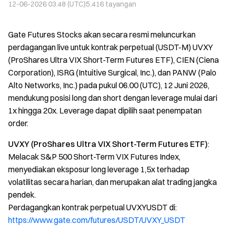
12-06-2026 03.48 (UTC)
5.416
tayangan
Gate Futures Stocks akan secara resmi meluncurkan
perdagangan live untuk kontrak perpetual (USDT-M) UVXY
(ProShares Ultra VIX Short-Term Futures ETF), CIEN (Ciena
Corporation), ISRG (Intuitive Surgical, Inc.), dan PANW (Palo
Alto Networks, Inc.) pada pukul 06.00 (UTC), 12 Juni 2026,
mendukung posisi long dan short dengan leverage mulai dari
1x hingga 20x. Leverage dapat dipilih saat penempatan
order.
UVXY (ProShares Ultra VIX Short-Term Futures ETF)
:
Melacak S&P 500 Short-Term VIX Futures Index,
menyediakan eksposur long leverage 1,5x terhadap
volatilitas secara harian, dan merupakan alat trading jangka
pendek.
Perdagangkan kontrak perpetual UVXYUSDT di:
https://www.gate.com/futures/USDT/UVXY_USDT