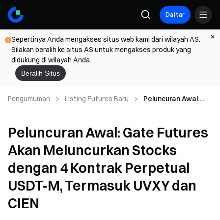
Daftar
Sepertinya Anda mengakses situs web kami dari wilayah AS.
Silakan beralih ke situs AS untuk mengakses produk yang
didukung di wilayah Anda.
Beralih Situs
Pengumuman
Listing Futures Baru
Peluncuran Awal:
Gate Futures Akan
Meluncurkan Stocks
Peluncuran Awal: Gate Futures
dengan 4 Kontrak
Perpetual USDT-M,
Akan Meluncurkan Stocks
Termasuk UVXY dan
CIEN
dengan 4 Kontrak Perpetual
USDT-M, Termasuk UVXY dan
CIEN