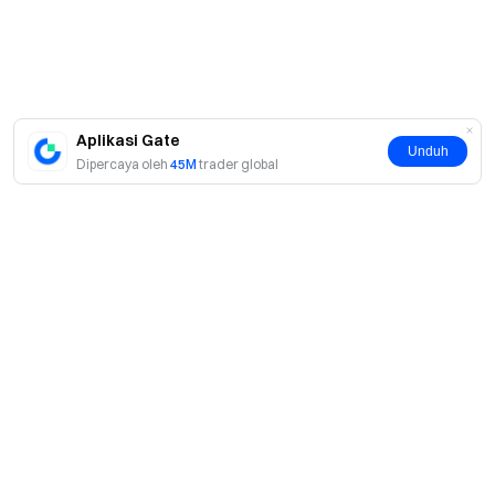
Aplikasi Gate
Unduh
Dipercaya oleh
45M
trader global
Tentang
Tentang Kami
Produk
Karier
P2P