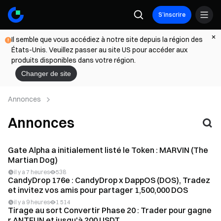
S’inscrire
Il semble que vous accédiez à notre site depuis la région des
États-Unis. Veuillez passer au site US pour accéder aux
produits disponibles dans votre région.
Changer de site
Annonces
Annonces
Gate Alpha a initialement listé le Token : MARVIN (The
Martian Dog)
il y a 7 heures
538
CandyDrop 176e : CandyDrop x DappOS (DOS), Tradez
et invitez vos amis pour partager 1,500,000 DOS
il y a 9 heures
1 514
Tirage au sort Convertir Phase 20 : Trader pour gagne
r ANTFUN et jusqu'à 200 USDT