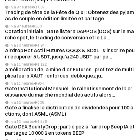
il y a 9 heures
1 007
Trading de tête de la Fête de Qixi : Obtenez des pyjam
as de couple en édition limitée et partage...
il y a 9 heures
830
Cotation initiale : Gate listera DAPPOS (DOS) sur le ma
rché spot, le trading de conversion et le La...
il y a 10 heures
1 944
Airdrop Hot Actif Futures QQQX & SOXL : s'inscrire pou
r récupérer 5 USDT, jusqu'à 240 USDT par pe...
il y a 11 heures
1 122
Amélioration de la mine d’or Futures : profitez de multi
plicateurs XAUT renforcés, débloquez ju...
il y a 11 heures
954
Gate Institutional Mensuel : le ralentissement de la cr
oissance du marché mondial des actifs alors...
il y a 12 heures
506
Gate a finalisé la distribution de dividendes pour 100 a
ctions, dont ASML (ASML)
il y a 12 heures
1 336
Gate DEX BountyDrop : participez à l’airdrop Beep IA et
partagez 10 000 $ en tokens BEEP