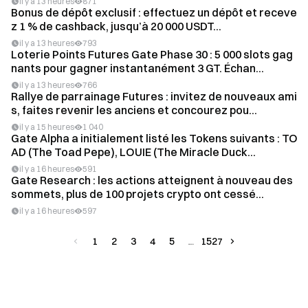
il y a 13 heures
871
Bonus de dépôt exclusif : effectuez un dépôt et receve
z 1 % de cashback, jusqu’à 20 000 USDT...
il y a 13 heures
793
Loterie Points Futures Gate Phase 30 : 5 000 slots gag
nants pour gagner instantanément 3 GT. Échan...
il y a 13 heures
766
Rallye de parrainage Futures : invitez de nouveaux ami
s, faites revenir les anciens et concourez pou...
il y a 15 heures
1 040
Gate Alpha a initialement listé les Tokens suivants : TO
AD (The Toad Pepe), LOUIE (The Miracle Duck...
il y a 16 heures
591
Gate Research : les actions atteignent à nouveau des
sommets, plus de 100 projets crypto ont cessé...
il y a 16 heures
597
1
2
3
4
5
1527