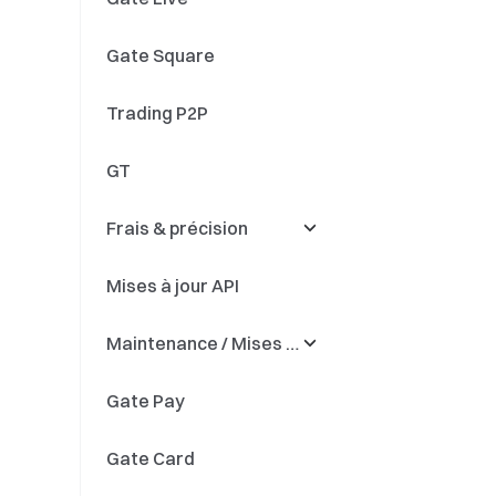
Gate Square
Gate Layer
Prêt crypto
Radiations
Trading P2P
Soft Staking
Regroupement des
actifs ETF
GT
Un levier smart
Événements ETF
Frais & précision
Investissement dual
Autres
Mises à jour API
Auto-Invest
Frais
Maintenance / Mises à
Fonds quantitatif
Précision
jour
Gate Pay
Épargne fiat
Dépôt et retrait
Gate Card
Changement de nom
du token