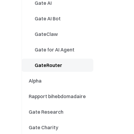
Événements GT
Stocks
Gate AI
Spot/Futures
Fractionnement
Gate AI Bot
d_actions /
Regroupement
Contrats sur
Distribution de
GateClaw
d_action
événements
dividendes sur
actions
Mises à jour des
Gate for AI Agent
produits boursiers
Campagnes dédiées
GateRouter
aux actions
Alpha
Rapport bihebdomadaire
Gate Research
Gate Charity