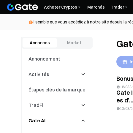
Acheter Cryptos
Marchés
Trader
Il semble que vous accédiez à notre site depuis la r
Gat
Annonces
Market
Annoncement
I
Activités
Bonus
18/03/
Étapes clés de la marque
Latest Events
Gate 
es d’..
TradFi
Compétitions de
13/03/
trading
Gate AI
Événements de copy
CFD
trading