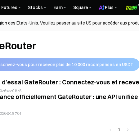
Futures
Stocks
Earn
Square
Plus
égion des États-Unis. Veuillez passer au site US pour accéder aux produ
eRouter
nscrivez-vous pour recevoir plus de 10 000 récompenses en USDT
 d’essai GateRouter : Connectez-vous et recevez
2026
20 878
lance officiellement GateRouter : une API unifi
.
2026
18 704
1