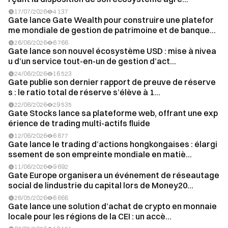
17/07/2026
4 137
Gate lance Gate Wealth pour construire une platefor
me mondiale de gestion de patrimoine et de banque...
26/06/2026
6 766
Gate lance son nouvel écosystème USD : mise à nivea
u d’un service tout-en-un de gestion d’act...
24/06/2026
16 523
Gate publie son dernier rapport de preuve de réserve
s : le ratio total de réserve s’élève à 1...
22/06/2026
29 535
Gate Stocks lance sa plateforme web, offrant une exp
érience de trading multi-actifs fluide
12/06/2026
6 877
Gate lance le trading d’actions hongkongaises : élargi
ssement de son empreinte mondiale en matiè...
11/06/2026
9 692
Gate Europe organisera un événement de réseautage
social de lindustrie du capital lors de Money20...
26/05/2026
6 668
Gate lance une solution d’achat de crypto en monnaie
locale pour les régions de la CEI : un accè...