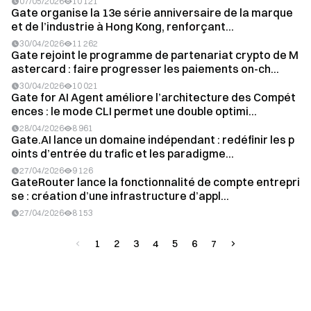
07/05/2026
10 121
Gate organise la 13e série anniversaire de la marque
et de l’industrie à Hong Kong, renforçant...
30/04/2026
11 262
Gate rejoint le programme de partenariat crypto de M
astercard : faire progresser les paiements on-ch...
30/04/2026
10 021
Gate for AI Agent améliore l’architecture des Compét
ences : le mode CLI permet une double optimi...
28/04/2026
8 961
Gate.AI lance un domaine indépendant : redéfinir les p
oints d’entrée du trafic et les paradigme...
27/04/2026
9 126
GateRouter lance la fonctionnalité de compte entrepri
se : création d’une infrastructure d’appl...
27/04/2026
8 153
1
2
3
4
5
6
7