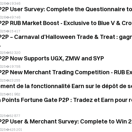
2026
19 346
P2P User Survey: Complete the Questionnaire to
2026
49 746
P2P RUB Market Boost - Exclusive to Blue V & C
2025
15 417
P2P – Carnaval d’Halloween Trade & Treat : gagn
.
2025
52 320
P2P Now Supports UGX, ZMW and SYP
2025
19 758
P2P New Merchant Trading Competition - RUB Ex
2025
23 255
ment de la fonctionnalité Earn sur le dépôt de
2025
51 962
a Points Fortune Gate P2P : Tradez et Earn pour
2025
52 877
P2P User & Merchant Survey: Complete to Win 
2025
425 201