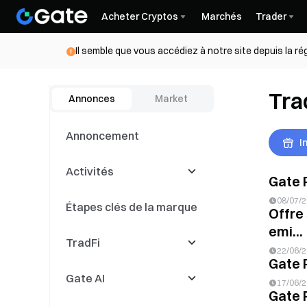
Acheter Cryptos
Marchés
Trader
Il semble que vous accédiez à notre site depuis la r
Tra
Annonces
Market
Annoncement
I
Activités
Gate 
08/07/
Étapes clés de la marque
Latest Events
Offre 
emi...
TradFi
Compétitions de
22/06/
trading
Gate 
Gate AI
Événements de copy
CFD
17/06/
trading
Gate 