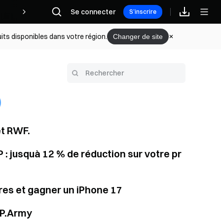
Récompenses
Se connecter
S’inscrire
its disponibles dans votre région.
Changer de site
et RWF.
 : jusquà 12 % de réduction sur votre pr
res et gagner un iPhone 17
2P.Army