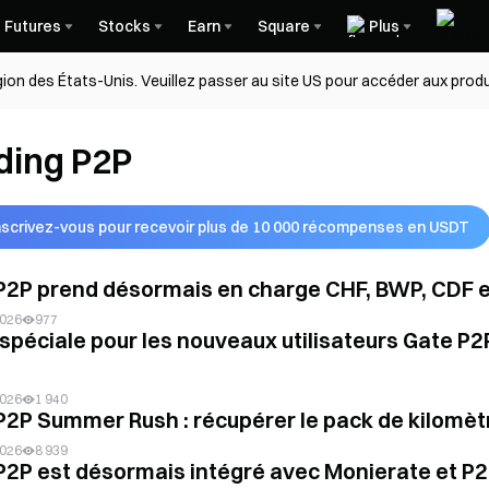
Futures
Stocks
Earn
Square
Plus
égion des États-Unis. Veuillez passer au site US pour accéder aux produ
ding P2P
nscrivez-vous pour recevoir plus de 10 000 récompenses en USDT
P2P prend désormais en charge CHF, BWP, CDF 
2026
977
spéciale pour les nouveaux utilisateurs Gate P2P
2026
1 940
P2P Summer Rush : récupérer le pack de kilomèt
2026
8 939
P2P est désormais intégré avec Monierate et P