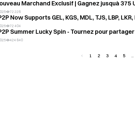
ouveau Marchand Exclusif | Gagnez jusquà 375
2025
72 228
P2P Now Supports GEL, KGS, MDL, TJS, LBP, LKR,
2025
72 404
P2P Summer Lucky Spin - Tournez pour partager u
2025
424 840
1
2
3
4
5