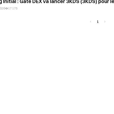
g Initial : Gate DEX va lancer 3KDS (3KDS) pour l
2026
17 175
1