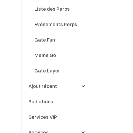
Liste des Perps
Événements Perps
Gate Fun
Meme Go
Gate Layer
Ajout récent
Radiations
Ajout récent
Services VIP
Nouveaux listings
spot
Services
Nouveaux listings