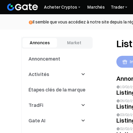
Acheter Cryptos
Marchés
Trader
Il semble que vous accédiez à notre site depuis la r
Lis
Annonces
Market
Annoncement
I
Activités
Annonc
10/02/
Étapes clés de la marque
Latest Events
Listin
05/02/
TradFi
Compétitions de
Listin
trading
03/02/
Listin
Gate AI
Événements de copy
CFD
trading
02/02/