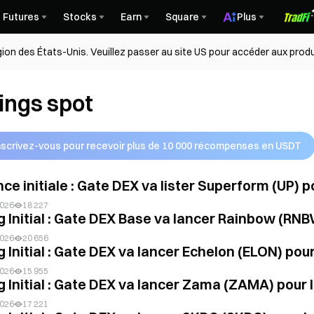
Futures
Stocks
Earn
Square
Plus
égion des États-Unis. Veuillez passer au site US pour accéder aux produ
tings spot
nscrivez-vous pour recevoir plus de 10 000 récompenses en USDT
e initiale : Gate DEX va lister Superform (UP) p
2026
18 227
g Initial : Gate DEX Base va lancer Rainbow (RNB
2026
20 656
g Initial : Gate DEX va lancer Echelon (ELON) pour
2026
15 955
g Initial : Gate DEX va lancer Zama (ZAMA) pour 
2026
17 221