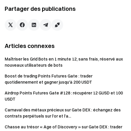
Les utilisateurs qui n'ont pas
précédemment tradé TradFi CFD
Partager des publications
Trading
peuvent atteindre un volume de trading
nouveau
CFD cumulé de 1 000 $ / 3 000 $ pendant
utilisateur
l'événement pour recevoir 2 tentatives
de tirage à chaque palier (4 au total).
Articles connexes
Pendant l'événement, les utilisateurs qui
Trading
atteignent des volumes de trading
tous
TradFi CFD cumulés de 5 000 $ / 20 000
Maîtriser les Grid Bots en 1 minute 12, sans frais, réservé aux
utilisateurs
$ / 100 000 $ / 500 000 $ / 2 000 000 $
nouveaux utilisateurs de bots
recevront 2 tentatives de tirage à
Boost de trading Points Futures Gate : trader
chaque palier (10 au total).
quotidiennement et gagner jusqu'à 200 USDT
Pendant l'événement, les utilisateurs qui
Airdrop Points Futures Gate #128 : récupérer 12 GUSD et 100
Exclusivité
effectuent leur toute première mise à
USDT
VIP
niveau vers VIP 5 ou supérieur recevront
Carnaval des métaux précieux sur Gate DEX : échangez des
3 tentatives de tirage.
contrats perpétuels sur l’or et l’a...
Chasse au trésor « Age of Discovery » sur Gate DEX : trader
Remarques :