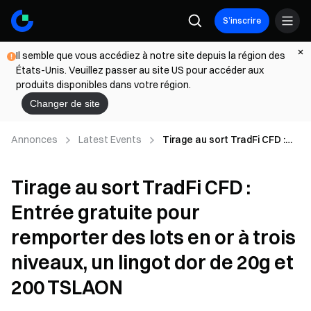
S’inscrire
Il semble que vous accédiez à notre site depuis la région des
États-Unis. Veuillez passer au site US pour accéder aux
produits disponibles dans votre région.
Changer de site
Annonces
Latest Events
Tirage au sort TradFi CFD :
Entrée gratuite pour
remporter des lots en or à
Tirage au sort TradFi CFD :
trois niveaux, un lingot dor de
20g et 200 TSLAON
Entrée gratuite pour
remporter des lots en or à trois
niveaux, un lingot dor de 20g et
200 TSLAON