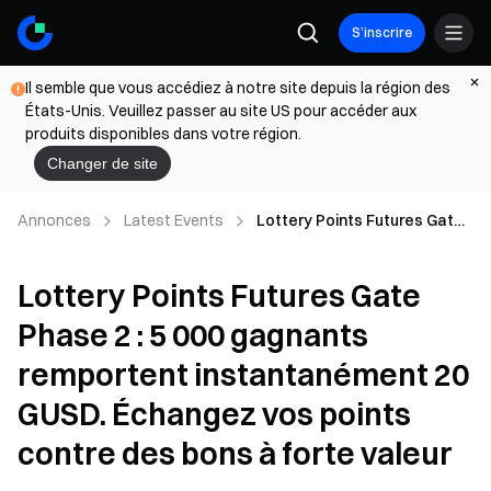
S’inscrire
Il semble que vous accédiez à notre site depuis la région des
États-Unis. Veuillez passer au site US pour accéder aux
produits disponibles dans votre région.
Changer de site
Annonces
Latest Events
Lottery Points Futures Gate
Phase 2 : 5 000 gagnants
remportent instantanément
Lottery Points Futures Gate
20 GUSD. Échangez vos
points contre des bons à
Phase 2 : 5 000 gagnants
forte valeur
remportent instantanément 20
GUSD. Échangez vos points
contre des bons à forte valeur