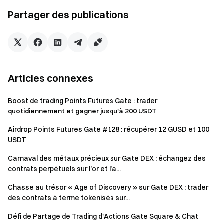
Fonction principale : Les points déterminent
Partager des publications
directement votre éligibilité aux airdrops, aux
souscriptions TGE et aux événements à durée limitée.
Plus vos points sont élevés, plus vous pouvez accéder à
des événements et avantages.
Calcul du solde : Un instantané quotidien est pris des
Articles connexes
soldes USDT et BTC de votre compte Futures (calculé
en valeur USD). Si votre compte est en mode Compte
Boost de trading Points Futures Gate : trader
unifié (Marge par devise unique, Marge inter-devises ou
quotidiennement et gagner jusqu'à 200 USDT
Marge de portefeuille), l'instantané utilisera les soldes
Airdrop Points Futures Gate #128 : récupérer 12 GUSD et 100
USDT et BTC de votre compte Spot sous le Compte
USDT
unifié pour calculer la valeur des actifs. Des points fixes
Carnaval des métaux précieux sur Gate DEX : échangez des
sont attribués en fonction du palier correspondant.
contrats perpétuels sur l’or et l’a...
Remarques
Chasse au trésor « Age of Discovery » sur Gate DEX : trader
des contrats à terme tokenisés sur...
Tous les participants doivent avoir complété la
Défi de Partage de Trading d'Actions Gate Square & Chat
vérification d’identité avant de pouvoir réclamer leurs