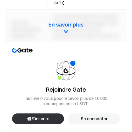
de 1 $.
Lors de l'événement, les nouveaux
Tâche de
utilisateurs qui téléchargent l'App
En savoir plus
téléchargement
et réalisent un volume de
d'application
transaction sur l'App recevront un
bon de rabais de 2 $.
Cliquez ici pour plus de guides d'aide
Bonus 2 : Invitez des amis à partager des
récompenses de 10 000 $
Invitez de nouveaux utilisateurs à télécharger l'application
Rejoindre Gate
et à effectuer une transaction sur l'application, et l'invitant
Inscrivez-vous pour recevoir plus de 10 000
recevra des bons de futures de 2 $. Vous pouvez obtenir
récompenses en USDT
des récompenses d'invitation en invitant jusqu'à 50
nouveaux utilisateurs à chaque événement. Le montant
S’inscrire
Se connecter
total du prix est de 10 000 $, premier arrivé, premier servi.