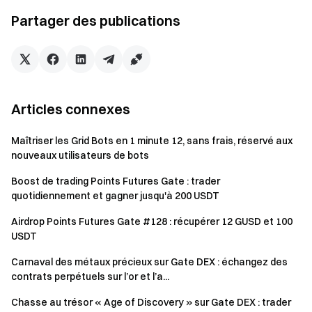
Comment inviter des amis :
Copiez votre
lien de
Partager des publications
parrainage
et partagez avec des amis pour inviter
Notes :
Tous les participants doivent cliquer sur le bouton «
S'inscrire maintenant » pour s'inscrire et recevoir des
Articles connexes
récompenses.
Cet événement commencera à 22h00 (UTC) le 29 avril
Maîtriser les Grid Bots en 1 minute 12, sans frais, réservé aux
2025. Chaque événement durera 15 jours. Après chaque
nouveaux utilisateurs de bots
événement, un nouvel événement commencera
Boost de trading Points Futures Gate : trader
automatiquement. Les récompenses de l'événement
quotidiennement et gagner jusqu'à 200 USDT
seront attribuées en fonction des données statistiques
de 15 jours. Plus il y a de transactions pendant
Airdrop Points Futures Gate #128 : récupérer 12 GUSD et 100
USDT
l'événement, plus les chances de gagner le grand prix
sont élevées. Les récompenses seront émises dans les
Carnaval des métaux précieux sur Gate DEX : échangez des
14 jours ouvrables suivant la fin de chaque événement.
contrats perpétuels sur l’or et l’a...
Les utilisateurs doivent compléter la vérification
Chasse au trésor « Age of Discovery » sur Gate DEX : trader
d'identité avant la fin de l'événement pour être éligibles