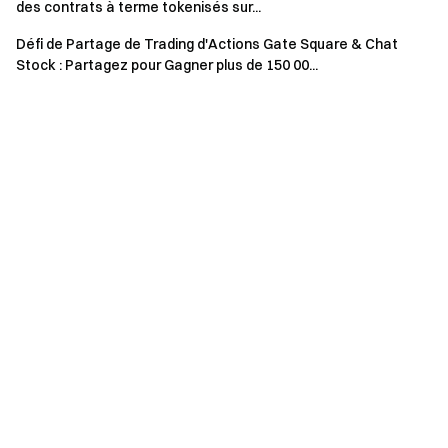
des contrats à terme tokenisés sur...
aux récompenses.
Défi de Partage de Trading d'Actions Gate Square & Chat
Volume de trading = volume d'achat + volume de
Stock : Partagez pour Gagner plus de 150 00...
vente. Volume total des transactions sur l'App de
l'événement = volume de trading spot + volume de
trading à terme * 40 % + volume de trading pré-marché
+ volume de trading de la zone d'innovation.
La récompense totale pour chaque événement est de
40 000 $, dont la récompense pour le bien-être 1 est un
voucher de rabais sur les frais
(valide pendant 30 jours,
ratio de rabais 20 %) ; la récompense pour le bien-être 2
est un
bon de futures
(valide pendant 5 jours). Les
récompenses seront distribuées dans les 14 jours
ouvrables suivant la fin de l'événement.
Les teneurs de marché ; les comptes d'entreprise et
institutionnels ; les comptes d'affiliation/agent et les
comptes de sous-affiliés/sous-agents ; les comptes