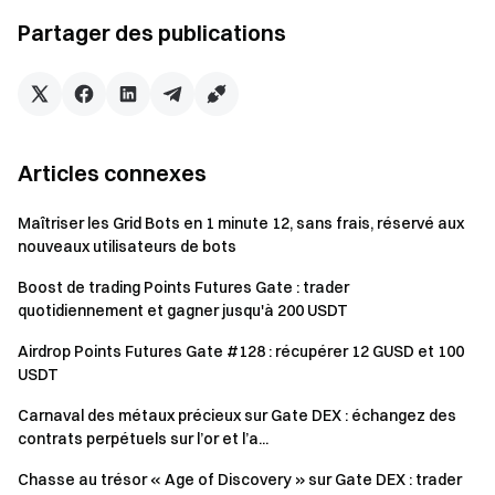
Partager des publications
HODLer Airdrop FAQ
Notes
Le nouveau mécanisme d'aperçu de l'airdrop sera
applicable à tous les projets de largage HODLer lancés
Articles connexes
après cette annonce ; les projets historiques
continueront de suivre le mécanisme d'aperçu original.
Maîtriser les Grid Bots en 1 minute 12, sans frais, réservé aux
nouveaux utilisateurs de bots
GT (GateToken) est le jeton exclusif de la plateforme
Gate et est également l'actif natif de la blockchain
Boost de trading Points Futures Gate : trader
publique GateChain. Obtenez votre GT maintenant :
quotidiennement et gagner jusqu'à 200 USDT
https://www.gate.com/trade/GT_USDT
Airdrop Points Futures Gate #128 : récupérer 12 GUSD et 100
Veuillez compléter la vérification d'identité avant de
USDT
participer au lancement pour renforcer la sécurité de
Carnaval des métaux précieux sur Gate DEX : échangez des
votre compte et de vos actifs.
contrats perpétuels sur l’or et l’a...
Veuillez respecter les règles pertinentes de
Chasse au trésor « Age of Discovery » sur Gate DEX : trader
l'événement lors de la participation. Toute conduite de