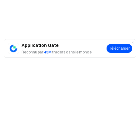
rapidement et facilement sur Gate
Agissez maintenant
S'inscrire
et réclamer jusqu'à 10 000
$ de récompenses de bienvenue
Inviter des amis
et gagner une commission de 40%
Rester connecté
Visitez le site officiel de Gate
Application Gate
Télécharger
Téléchargez l'application Gate | Bureau
Suivez-nous sur X
Reconnu par
45M
traders dans le monde
(Twitter)
pour obtenir plus de bonus
Rejoignez notre communauté Telegram
discuter des sujets
tendance
Engagez-vous avec notre communauté mondiale
pour les
dernières informations
Transparence & Sécurité
Vérifiez notre Preuve de
réserves à 100%
A propos
À propos de nous
Produits