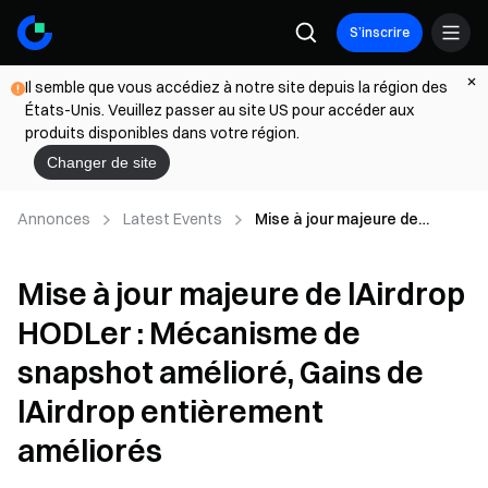
S’inscrire
Il semble que vous accédiez à notre site depuis la région des
États-Unis. Veuillez passer au site US pour accéder aux
produits disponibles dans votre région.
Changer de site
Annonces
Latest Events
Mise à jour majeure de
lAirdrop HODLer : Mécanisme
de snapshot amélioré, Gains
Mise à jour majeure de lAirdrop
de lAirdrop entièrement
améliorés
HODLer : Mécanisme de
snapshot amélioré, Gains de
lAirdrop entièrement
améliorés