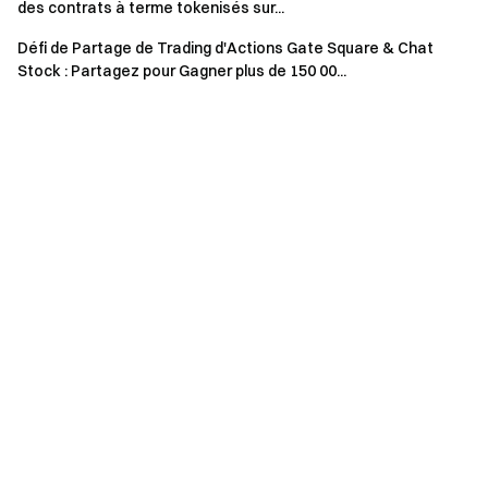
des contrats à terme tokenisés sur...
triche est interdite. Toute malhonnêteté entraînera la
Défi de Partage de Trading d'Actions Gate Square & Chat
disqualification des récompenses.
Stock : Partagez pour Gagner plus de 150 00...
En cas de divergence entre les versions traduites et
originales en anglais, la version anglaise prévaudra.
Gate se réserve tous les droits pour l'explication
finale.
Les utilisateurs du Royaume-Uni et d'autres
emplacements restreints ne peuvent pas accéder aux
services (y compris la participation à cet événement, jeu
ou compétition). Voir le
Contrat d'utilisateur
pour plus de
détails sur les emplacements restreints.
Équipe Gate
27 avril 2025
Passerelle vers la Crypto
Échangez plus de 4,900 cryptomonnaies en toute sécurité,