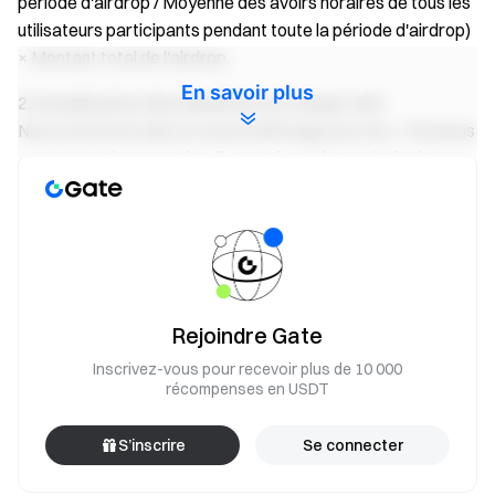
période d'airdrop / Moyenne des avoirs horaires de tous les
utilisateurs participants pendant toute la période d'airdrop)
× Montant total de l'airdrop.
En savoir plus
2.Visualisation des bénéfices en temps réel :
Nous avons introduit un nouvel affichage pour les « Revenus
par GT », qui montre visuellement les gains estimés de
l'airdrop pour avoir 1 GT dans le projet en cours. Ces
données seront automatiquement mises à jour chaque
heure pour vous aider à mieux planifier votre stratégie de
détention. Les « Revenus par GT » sont une métrique de
valorisation représentant le nombre attendu de jetons
airdrop si vous participez à l'AirDrop HODLer avec 1 GT et
Rejoindre Gate
le détenez jusqu'à la fin de l'airdrop. Les données
Inscrivez-vous pour recevoir plus de 10 000
s'ajusteront dynamiquement en fonction des changements
récompenses en USDT
dans les avoirs en GT de tous les utilisateurs participants.
S’inscrire
Se connecter
Rejoignez maintenant l'Airdrop
HODLer