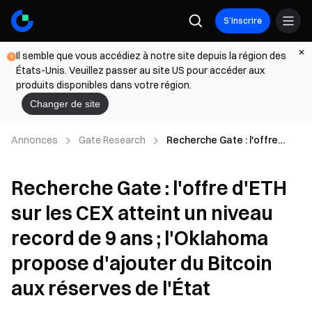
S’inscrire
Il semble que vous accédiez à notre site depuis la région des
États-Unis. Veuillez passer au site US pour accéder aux
produits disponibles dans votre région.
Changer de site
Annonces
Gate Research
Recherche Gate : l'offre
d'ETH sur les CEX atteint un
niveau record de 9 ans ;
Recherche Gate : l'offre d'ETH
l'Oklahoma propose
d'ajouter du Bitcoin aux
sur les CEX atteint un niveau
réserves de l'État
record de 9 ans ; l'Oklahoma
propose d'ajouter du Bitcoin
aux réserves de l'État