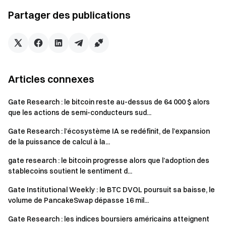
informations exclusives, des revues de marché, des
Partager des publications
recherches sectorielles, des prévisions de tendances et
une analyse des politiques macroéconomiques.
Cliquez sur le
Lien
pour en savoir plus
Avertissement
Articles connexes
Ce contenu ne constitue aucune offre, sollicitation ou
recommandation. Vous devez toujours demander l'avis
Gate Research : le bitcoin reste au-dessus de 64 000 $ alors
que les actions de semi-conducteurs sud...
professionnel indépendant avant de prendre des décisions
d'investissement. Veuillez noter que Gate peut restreindre
Gate Research : l’écosystème IA se redéfinit, de l’expansion
ou interdire certains ou tous les services aux utilisateurs de
de la puissance de calcul à la...
régions restreintes. Pour plus d'informations, veuillez lire
gate research : le bitcoin progresse alors que l’adoption des
l'Accord de l'Utilisateur à l'adresse :
stablecoins soutient le sentiment d...
https://www.gate.com/user-agreement
Investir sur le
marché des crypto-monnaies comporte des risques élevés.
Gate Institutional Weekly : le BTC DVOL poursuit sa baisse, le
volume de PancakeSwap dépasse 16 mil...
Les utilisateurs sont invités à mener des recherches
indépendantes et à comprendre pleinement la nature des
Gate Research : les indices boursiers américains atteignent