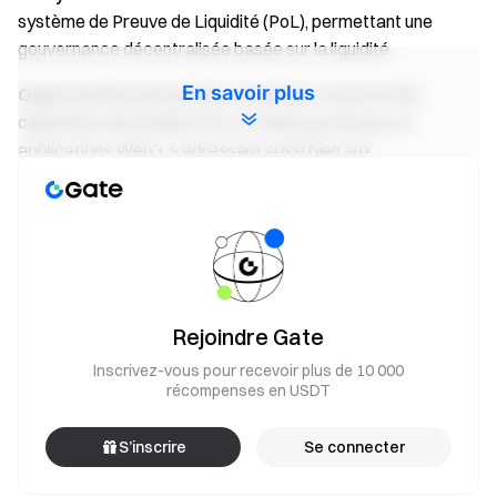
système de Preuve de Liquidité (PoL), permettant une
gouvernance décentralisée basée sur la liquidité.
En savoir plus
Opportunités de marché
: Wayfinder construit des
capacités universelles d'IA on-chain pour les jeux et
applications Web3, s'adressant aussi bien aux
développeurs qu'aux utilisateurs non techniques. Sa
campagne de points allouera 40 % de l'offre totale de jetons
pour la distribution communautaire.
Explorer les détails d'aujourd'hui →
Recherche de Gate :
L'offre d'ETH sur les plateformes d'échange atteint un plus
bas de 9 ans ; l'Oklahoma propose d'ajouter du Bitcoin aux
Rejoindre Gate
réserves de l'État
Inscrivez-vous pour recevoir plus de 10 000
récompenses en USDT
Recherche Gate
Gate Research est une plateforme de recherche blockchain
S’inscrire
Se connecter
et crypto complète qui fournit aux lecteurs un contenu
approfondi, y compris une analyse technique, des