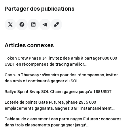
quotidiens obtenus sur les 15 derniers jours.
Partager des publications
Fonction principale : Les points déterminent
directement votre éligibilité aux airdrops, aux
souscriptions TGE et aux événements à durée limitée.
Plus votre solde de points est élevé, plus vous accédez
à des événements et avantages exclusifs.
Articles connexes
Calcul du solde : Un instantané quotidien est effectué
sur les soldes USDT et BTC de votre compte Futures
Token Crew Phase 14 : invitez des amis à partager 800 000
USDT en récompenses de trading amélior...
(calculé en valeur USD). Si votre compte est en mode
Compte unifié (Marge mono-devise, Marge multi-
Cash-In Thursday : s'inscrire pour des récompenses, inviter
devises ou Marge de portefeuille), l’instantané s’appuie
des amis et continuer à gagner du SOL...
sur les soldes USDT et BTC de votre compte Spot
Rallye Sprint Swap SOL Chain : gagnez jusqu'à 168 USDT
rattaché au Compte unifié pour calculer la valeur des
actifs. Des points fixes sont attribués selon le palier
Loterie de points Gate Futures, phase 29 : 5 000
correspondant.
emplacements gagnants. Gagnez 3 GT instantanément....
Tableau de classement des parrainages Futures : concourez
Un échange en un clic, plus rapide que le marché
dans trois classements pour gagner jusqu'...
0 frais ｜ Aucune glissade ｜ Tradez n’importe quel montant