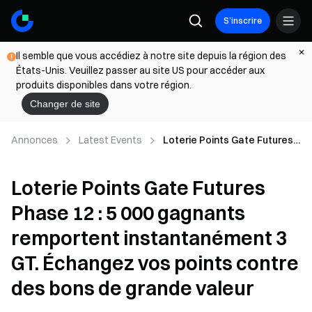
S’inscrire
Il semble que vous accédiez à notre site depuis la région des
États-Unis. Veuillez passer au site US pour accéder aux
produits disponibles dans votre région.
Changer de site
Annonces
Latest Events
Loterie Points Gate Futures
Phase 12 : 5 000 gagnants
remportent instantanément
Loterie Points Gate Futures
3 GT. Échangez vos points
contre des bons de grande
Phase 12 : 5 000 gagnants
valeur
remportent instantanément 3
GT. Échangez vos points contre
des bons de grande valeur