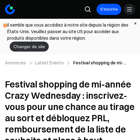
S’inscrire
Il semble que vous accédiez à notre site depuis la région des
États-Unis. Veuillez passer au site US pour accéder aux
produits disponibles dans votre région.
Changer de site
Annonces
Latest Events
Festival shopping de mi-
année Crazy Wednesday :
inscrivez-vous pour une
Festival shopping de mi-année
chance au tirage au sort et
débloquez PRL,
Crazy Wednesday : inscrivez-
remboursement de la liste de
souhaits et plans à haut
vous pour une chance au tirage
rendement
au sort et débloquez PRL,
remboursement de la liste de