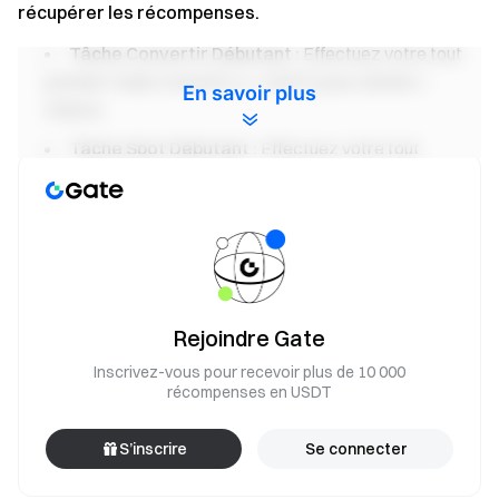
récupérer les récompenses.
Tâche Convertir Débutant :
Effectuez votre tout
premier trade Convertir (≥ 1 USDT) pour obtenir 1
En savoir plus
chance.
Tâche Spot Débutant :
Effectuez votre tout
premier trading spot (≥ 1 USDT) pour obtenir 1 chance.
Tâche Futures Débutant :
Effectuez votre tout
premier trading futures (≥ 500 USDT) pour obtenir 1
chance.
Tâche Dépôt :
Atteignez un dépôt net cumulé de ≥
Rejoindre Gate
500 USDT et maintenez-le pendant au moins 24 heures
pour obtenir 1 chance.
Inscrivez-vous pour recevoir plus de 10 000
récompenses en USDT
Tâche Volume de trading Convertir :
Atteignez
100 USDT de volume de trading Convertir
S’inscrire
Se connecter
quotidiennement pour obtenir 1 chance.