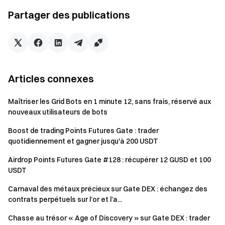
Tâche Volume de trading Spot :
Atteignez les
volumes de trading spot suivants pour obtenir des
Partager des publications
chances de boîte mystère (cumulables), limité à 1
chance par palier :
Volume de trading spot cumulé ≥ 500 USDT — 1 chance
Volume de trading spot cumulé ≥ 2 000 USDT — 1
chance supplémentaire
Articles connexes
Volume de trading spot cumulé ≥ 10 000 USDT — 1
chance supplémentaire
Maîtriser les Grid Bots en 1 minute 12, sans frais, réservé aux
nouveaux utilisateurs de bots
Tâche Volume de trading Futures :
Atteignez les
volumes de trading futures suivants pour obtenir des
Boost de trading Points Futures Gate : trader
quotidiennement et gagner jusqu'à 200 USDT
chances de boîte mystère (cumulables), limité à 1
chance par palier :
Airdrop Points Futures Gate #128 : récupérer 12 GUSD et 100
Volume de trading futures cumulé ≥ 2 000 USDT — 1
USDT
chance
Carnaval des métaux précieux sur Gate DEX : échangez des
Volume de trading futures cumulé ≥ 10 000 USDT — 1
contrats perpétuels sur l’or et l’a...
chance supplémentaire
Volume de trading futures cumulé ≥ 50 000 USDT — 1
Chasse au trésor « Age of Discovery » sur Gate DEX : trader