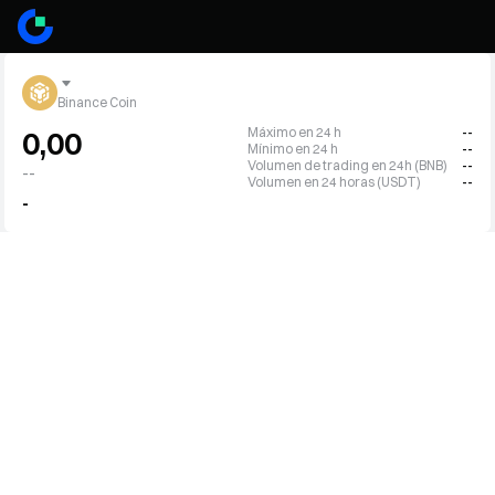
Binance Coin
Máximo en 24 h
--
0,00
Mínimo en 24 h
--
Volumen de trading en 24h (BNB)
--
--
Volumen en 24 horas (USDT)
--
-