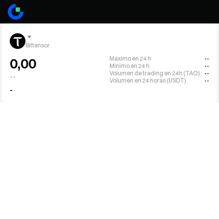
Bittensor
Máximo en 24 h
--
0,00
Mínimo en 24 h
--
Volumen de trading en 24h (TAO)
--
--
Volumen en 24 horas (USDT)
--
-