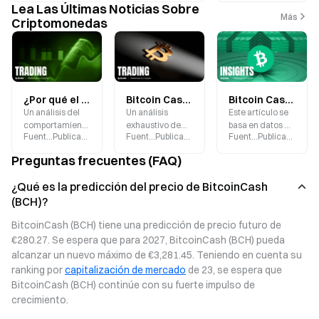
Lea Las Últimas Noticias Sobre
Más
Criptomonedas
¿Por qué el precio de BCH sigue tan de cerca al de BTC y puede Bitcoin Cash forjar su propio camino?
Bitcoin Cash (BCH): El regreso de la narrativa de los pagos
Bitcoin Cash en una encrucijada: por qué la narrativa de pago perderá relevancia en 2026
Un análisis del
Un análisis
Este artículo se
comportamiento
exhaustivo de
basa en datos de
Fuente
:
Gate.blog
Publicado
:
2026-04-22
Fuente
:
Gate.blog
Publicado
:
2026-03-31
Fuente
:
Gate.blog
Publicado
:
202
del precio de
Bitcoin Cash
mercado de
Bitcoin Cash
(BCH), que
Gate para
Preguntas frecuentes (FAQ)
(BCH) y su fuerte
explora su
repasar la
correlación con
adopción
historia de
¿Qué es la predicción del precio de BitcoinCash
BTC en 2026,
impulsada por
Bitcoin Cash
(BCH)?
examinando la
los pagos, los
(BCH), analizar
estructura de
compromisos
su posición en el
BitcoinCash (BCH) tiene una predicción de precio futuro de 
liquidez, la
estructurales y
mercado, las
€280.27. Se espera que para 2027, BitcoinCash (BCH) pueda 
atención del
lo que el
controversias
mercado y si
renovado uso
dentro de la
alcanzar un nuevo máximo de €3,281.45. Teniendo en cuenta su 
BCH puede
indica para el
comunidad y sus
ranking por 
capitalización de mercado
 de 23, se espera que 
recuperar su
futuro de los
posibles vías de
BitcoinCash (BCH) continúe con su fuerte impulso de 
capacidad de
sistemas de
desarrollo,
crecimiento.
fijar precios de
pago en
ofreciendo a los
manera
criptomonedas.
lectores un