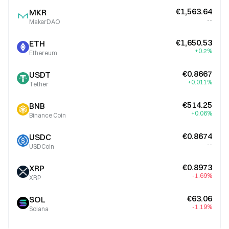
€1,563.64
MKR
--
MakerDAO
€1,650.53
ETH
+0.2%
Ethereum
€0.8667
USDT
+0.011%
Tether
€514.25
BNB
+0.06%
Binance Coin
€0.8674
USDC
--
USDCoin
€0.8973
XRP
-1.69%
XRP
€63.06
SOL
-1.19%
Solana