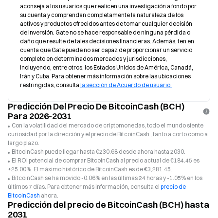
aconseja a los usuarios que realicen una investigación a fondo por 
su cuenta y comprendan completamente la naturaleza de los 
activos y productos ofrecidos antes de tomar cualquier decisión 
de inversión. Gate no se hace responsable de ninguna pérdida o 
daño que resulte de tales decisiones financieras. Además, ten en 
cuenta que Gate puede no ser capaz de proporcionar un servicio 
completo en determinados mercados y jurisdicciones, 
incluyendo, entre otros, los Estados Unidos de América, Canadá, 
Irán y Cuba. Para obtener más información sobre las ubicaciones 
restringidas, consulta 
la sección de Acuerdo de usuario.
Predicción Del Precio De BitcoinCash (BCH)
Para 2026-2031
Con la volatilidad del mercado de criptomonedas, todo el mundo siente
curiosidad por la dirección y el precio de BitcoinCash , tanto a corto como a
largo plazo.
BitcoinCash puede llegar hasta €230.68 desde ahora hasta 2030.
El ROI potencial de comprar BitcoinCash al precio actual de €184.45 es
+25.00%. El máximo histórico de BitcoinCash es de €3,281.45.
BitcoinCash se ha movido -0.06% en las últimas 24 horas y -1.05% en los
últimos 7 días. Para obtener más información, consulta el
precio de
BitcoinCash
ahora.
Predicción del precio de BitcoinCash (BCH) hasta
2031