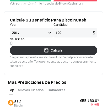
Vota para ver el sentimiento social de BitcoinCash ahora
Bueno
Malo
Calcule Su Beneficio Para BitcoinCash
Year
Cantidad
$
de 100 en
0
Calcular
*La ganancia prevista se calcula en función del precio medio del
token de este año. Tenga en cuenta que esto no es asesoramiento
financiero.
Más Predicciones De Precios
Top
Nuevos listados
Ganadoras
€55,780.07
BTC
-0.76%
Bitcoin