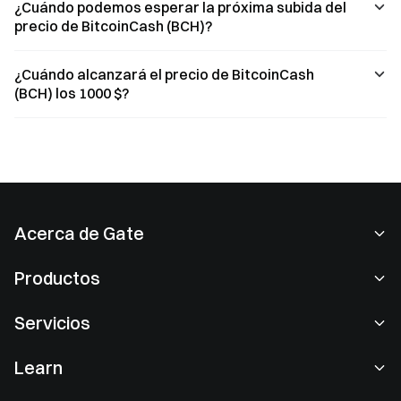
¿Cuándo podemos esperar la próxima subida del
precio de BitcoinCash (BCH)?
¿Cuándo alcanzará el precio de BitcoinCash
(BCH) los 1000 $?
Acerca de Gate
Acerca de nosotros
Productos
Empleo
P2P
Servicios
Sala de prensa
Conversión y trading en bloques
Ventajas VIP
Patrocinador de Oracle Red Bull Racing
Learn
Trading de spot
Institucional
Acuerdo de usuario
Academia
Margen