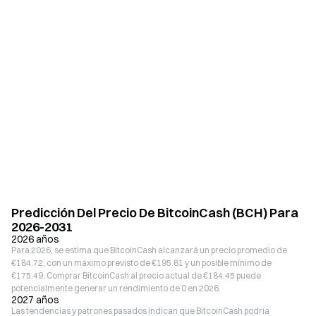
Predicción Del Precio De BitcoinCash (BCH) Para
2026-2031
2026 años
Para 2026, se estima que BitcoinCash alcanzará un precio promedio de
€184.72, con un máximo previsto de €195.81 y un posible mínimo de
€175.49. Comprar BitcoinCash al precio actual de €184.45 puede
potencialmente generar un rendimiento de 0 en 2026.
2027 años
Las tendencias y patrones pasados indican que BitcoinCash podría