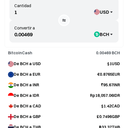
Cantidad
USD
Convertir a
BCH
BitcoinCash
0.00469
BCH
De BCH a USD
$1USD
De BCH a EUR
€0.8765EUR
De BCH a INR
₹95.67INR
De BCH a IDR
Rp18,057.06IDR
De BCH a CAD
$1.42CAD
De BCH a GBP
£0.7496GBP
De BCH a THB
฿33.37THB