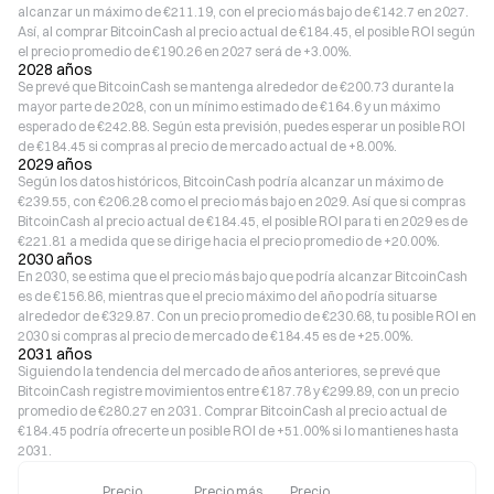
alcanzar un máximo de €211.19, con el precio más bajo de €142.7 en 2027.
Así, al comprar BitcoinCash al precio actual de €184.45, el posible ROI según
el precio promedio de €190.26 en 2027 será de +3.00%.
2028 años
Se prevé que BitcoinCash se mantenga alrededor de €200.73 durante la
mayor parte de 2028, con un mínimo estimado de €164.6 y un máximo
esperado de €242.88. Según esta previsión, puedes esperar un posible ROI
de €184.45 si compras al precio de mercado actual de +8.00%.
2029 años
Según los datos históricos, BitcoinCash podría alcanzar un máximo de
€239.55, con €206.28 como el precio más bajo en 2029. Así que si compras
BitcoinCash al precio actual de €184.45, el posible ROI para ti en 2029 es de
€221.81 a medida que se dirige hacia el precio promedio de +20.00%.
2030 años
En 2030, se estima que el precio más bajo que podría alcanzar BitcoinCash
es de €156.86, mientras que el precio máximo del año podría situarse
alrededor de €329.87. Con un precio promedio de €230.68, tu posible ROI en
2030 si compras al precio de mercado de €184.45 es de +25.00%.
2031 años
Siguiendo la tendencia del mercado de años anteriores, se prevé que
BitcoinCash registre movimientos entre €187.78 y €299.89, con un precio
promedio de €280.27 en 2031. Comprar BitcoinCash al precio actual de
€184.45 podría ofrecerte un posible ROI de +51.00% si lo mantienes hasta
2031.
Precio
Precio más
Precio