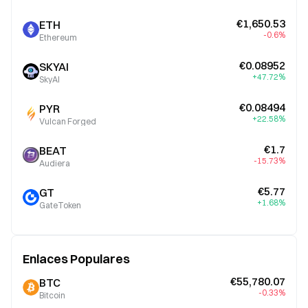
€1,650.53
ETH
-0.6%
Ethereum
€0.08952
SKYAI
+47.72%
SkyAI
€0.08494
PYR
+22.58%
Vulcan Forged
€1.7
BEAT
-15.73%
Audiera
€5.77
GT
+1.68%
GateToken
Enlaces Populares
€55,780.07
BTC
-0.33%
Bitcoin