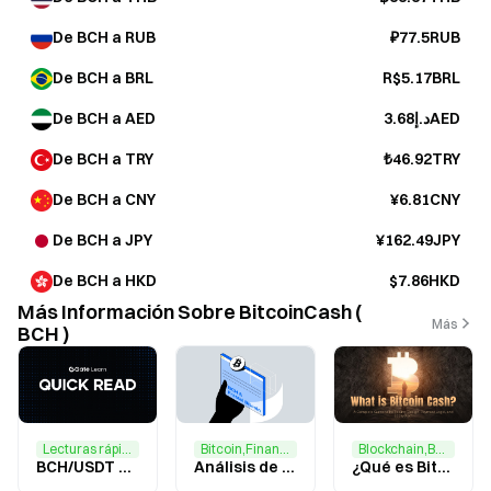
De BCH a RUB
₽77.5RUB
De BCH a BRL
R$5.17BRL
De BCH a AED
د.إ3.68AED
De BCH a TRY
₺46.92TRY
De BCH a CNY
¥6.81CNY
De BCH a JPY
¥162.49JPY
De BCH a HKD
$7.86HKD
Más Información Sobre BitcoinCash (
Más
BCH )
Lecturas rápidas
Bitcoin,Finanzas
Blockchain,Bitcoin
BCH/USDT — Revisión de fin de año 2025 de BCH y análisis de tendencias futuras
Análisis de los cambios en el ecosistema de BCH y Bitcoin fractal en medio del Bitcoin
¿Qué es Bitcoin Cash (BCH)? Descubre de un vistazo su mecanismo de escalabilidad, la lógica de pagos y el ecosistema