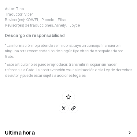
Autor:
Tina
Traductor:
Viper
Revisor(es):
KOWEI、Piccolo、Elisa
Revisor(es) de traducciones:
Ashely、Joyce
Descargo de responsabilidad
* La información no pretende ser ni constituye un consejo financiero ni
ninguna otra recomendación de ningún tipo ofrecida o respaldada por
Gate.
* Este artículo no se puede reproducir, transmitir ni copiar sin hacer
referencia a Gate. La contravención es una infracción de la Ley de derechos
de autor y puede estar sujeta a acciones legales.
Última hora