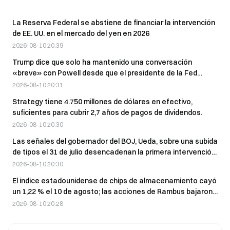
La Reserva Federal se abstiene de financiar la intervención
de EE. UU. en el mercado del yen en 2026
2026-08-10 20:39
Trump dice que solo ha mantenido una conversación
«breve» con Powell desde que el presidente de la Fed
asumió el cargo y niega que se comuniquen con frecuencia
2026-08-10 20:31
Strategy tiene 4.750 millones de dólares en efectivo,
suficientes para cubrir 2,7 años de pagos de dividendos.
2026-08-10 20:30
Las señales del gobernador del BOJ, Ueda, sobre una subida
de tipos el 31 de julio desencadenan la primera intervención
conjunta de EE. UU. y Japón para apuntalar el yen en 28
2026-08-10 20:30
años.
El índice estadounidense de chips de almacenamiento cayó
un 1,22 % el 10 de agosto; las acciones de Rambus bajaron
un 5,55 %.
2026-08-10 20:28