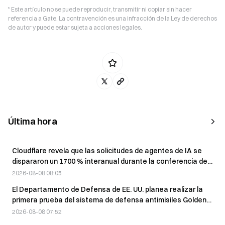
* Este artículo no se puede reproducir, transmitir ni copiar sin hacer
referencia a Gate. La contravención es una infracción de la Ley de derechos
de autor y puede estar sujeta a acciones legales.
Última hora
Cloudflare revela que las solicitudes de agentes de IA se
dispararon un 1700 % interanual durante la conferencia de
resultados del 8 de agosto
2026-08-08 08:05
El Departamento de Defensa de EE. UU. planea realizar la
primera prueba del sistema de defensa antimisiles Golden
Dome antes de fin de año
2026-08-08 07:52