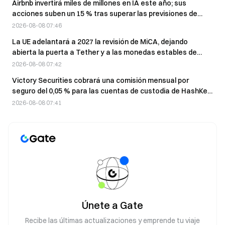
Airbnb invertirá miles de millones en IA este año; sus
acciones suben un 15 % tras superar las previsiones de
beneficios
2026-08-08 07:46
La UE adelantará a 2027 la revisión de MiCA, dejando
abierta la puerta a Tether y a las monedas estables de
fuera de la UE
2026-08-08 07:42
Victory Securities cobrará una comisión mensual por
seguro del 0,05 % para las cuentas de custodia de HashKey
a partir del 10 de agosto.
2026-08-08 07:41
Únete a Gate
Recibe las últimas actualizaciones y emprende tu viaje