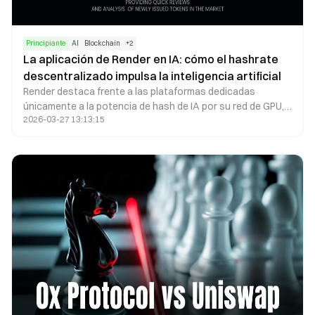
Principiante
AI
Blockchain
+
2
La aplicación de Render en IA: cómo el hashrate
descentralizado impulsa la inteligencia artificial
Render destaca frente a las plataformas dedicadas
únicamente a la potencia de hash de IA por su red de GPU,
2026-03-27 13:13:15
su mecanismo de validación de tareas y su modelo de
incentivos basado en el token RENDER. Esta combinación
permite que Render se adapte de manera natural y
conserve flexibilidad en determinados contextos de IA, en
particular para aplicaciones de IA que implican
procesamiento gráfico.