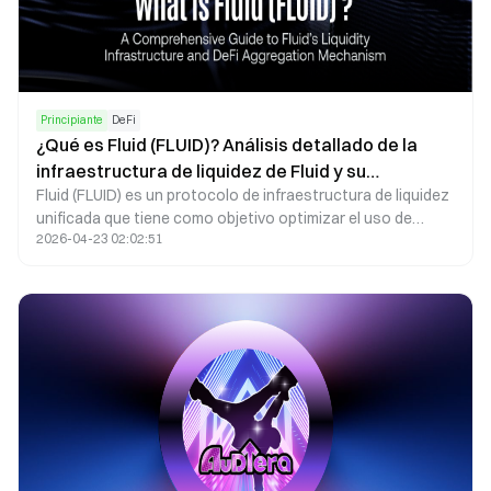
Principiante
DeFi
¿Qué es Fluid (FLUID)? Análisis detallado de la
infraestructura de liquidez de Fluid y su
Fluid (FLUID) es un protocolo de infraestructura de liquidez
mecanismo de agregación DeFi
unificada que tiene como objetivo optimizar el uso de
2026-04-23 02:02:51
capital en DeFi, integrando trading descentralizado,
préstamo y mercados de liquidez. A medida que avanzan
las Finanzas descentralizadas (DeFi), la fragmentación de
la liquidez representa una limitación significativa para la
eficiencia de DeFi. Fluid resuelve este problema mediante la
implementación de un modelo de liquidez unificado.