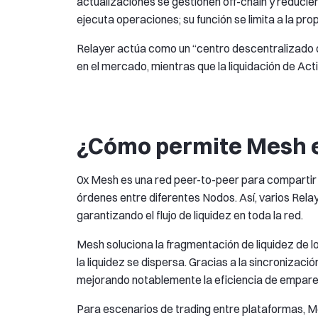
actualizaciones se gestionen off-chain y reducien
ejecuta operaciones; su función se limita a la pr
Relayer actúa como un “centro descentralizado d
en el mercado, mientras que la liquidación de Ac
¿Cómo permite Mesh e
0x Mesh es una red peer-to-peer para compartir 
órdenes entre diferentes Nodos. Así, varios Rela
garantizando el flujo de liquidez en toda la red.
Mesh soluciona la fragmentación de liquidez de l
la liquidez se dispersa. Gracias a la sincroniza
mejorando notablemente la eficiencia de empare
Para escenarios de trading entre plataformas, 