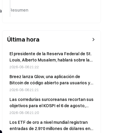
Resumen
a
Última hora
El presidente de la Reserva Federal de St.
Louis, Alberto Musalem, hablará sobre las
perspectivas económicas de EE. UU. en 10
2026-08-06 21:22
minutos.
Breez lanza Glow, una aplicación de
Bitcoin de código abierto para usuarios y
desarrolladores
2026-08-06 21:21
Las corredurías surcoreanas recortan sus
objetivos para el KOSPI el 6 de agosto,
mientras el índice cae un 4,58 %; los
2026-08-06 21:20
bancos de inversión globales mantienen
Los ETF de oro a nivel mundial registran
una perspectiva alcista
entradas de 2.970 millones de dólares en