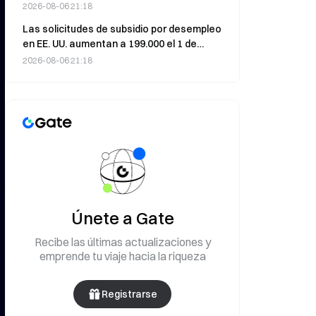
julio, poniendo fin a dos meses de salidas
2026-08-06 21:18
Las solicitudes de subsidio por desempleo
en EE. UU. aumentan a 199.000 el 1 de
agosto; el oro se mantiene por encima de
2026-08-06 21:18
los 4.200 dólares
Únete a Gate
Recibe las últimas actualizaciones y
emprende tu viaje hacia la riqueza
Registrarse