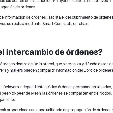
do los costes de transacción. Relayer no custodia los Activos ni
opagación de órdenes.
e información de órdenes”: facilita el descubrimiento de órdene
tivos se realiza mediante Smart Contracts on-chain.
l intercambio de órdenes?
órdenes dentro de 0x Protocol, que sincroniza y difunde datos d
yers y makers pueden compartir información del Libro de órdenes
os Relayers independientes. Si las órdenes permanecen aisladas,
ción peer-to-peer de Mesh, las órdenes se comparten entre Nodos,
jamiento.
Mesh proporciona una capa unificada de propagación de órdenes 