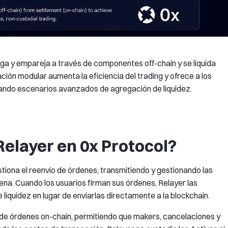
aga y empareja a través de componentes off-chain y se liquida
ón modular aumenta la eficiencia del trading y ofrece a los
itando escenarios avanzados de agregación de liquidez.
elayer en 0x Protocol?
tiona el reenvío de órdenes, transmitiendo y gestionando las
ena. Cuando los usuarios firman sus órdenes, Relayer las
 liquidez en lugar de enviarlas directamente a la blockchain.
 de órdenes on-chain, permitiendo que makers, cancelaciones y