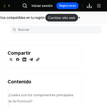
Iniciar sesión
Recompensas
Registrarse
tos compatibles en tu región.
Cambiar sitio web
Glosario
Compartir
Contenido
¿Cuáles son los componentes principales
de 0x Protocol?