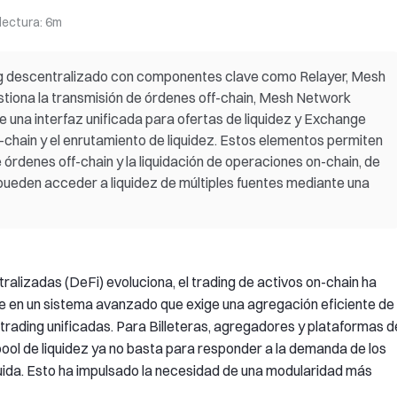
lectura
:
6m
ing descentralizado con componentes clave como Relayer, Mesh
tiona la transmisión de órdenes off-chain, Mesh Network
ce una interfaz unificada para ofertas de liquidez y Exchange
-chain y el enrutamiento de liquidez. Estos elementos permiten
 órdenes off-chain y la liquidación de operaciones on-chain, de
pueden acceder a liquidez de múltiples fuentes mediante una
lizadas (DeFi) evoluciona, el trading de activos on-chain ha
e en un sistema avanzado que exige una agregación eficiente de
e trading unificadas. Para Billeteras, agregadores y plataformas d
ool de liquidez ya no basta para responder a la demanda de los
fluida. Esto ha impulsado la necesidad de una modularidad más