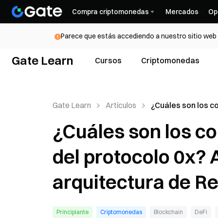
Compra criptomonedas
Mercados
Op
Parece que estás accediendo a nuestro sitio web d
Gate Learn
Cursos
Criptomonedas
Gate Learn
Artículos
¿Cuáles son los 
principales del pr
¿Cuáles son los c
Análisis de la arq
Relayer, Mesh y A
del protocolo 0x? A
arquitectura de Re
Principiante
Criptomonedas
Blockchain
DeFi