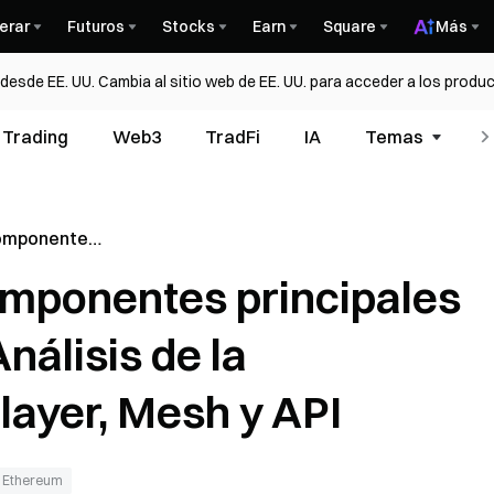
erar
Futuros
Stocks
Earn
Square
Más
esde EE. UU. Cambia al sitio web de EE. UU. para acceder a los produc
Trading
Web3
TradFi
IA
Temas
componentes
otocolo 0x?
omponentes principales
uitectura de
PI
nálisis de la
layer, Mesh y API
Ethereum