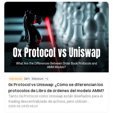
permite que Render se adapte de manera natural y
conserve flexibilidad en determinados contextos de IA, en
particular para aplicaciones de IA que implican
procesamiento gráfico.
Intermedio
DeFi
Ethereum
+
1
0x Protocol vs Uniswap: ¿Cómo se diferencian los
protocolos de Libro de órdenes del modelo AMM?
Tanto 0x Protocol como Uniswap están diseñados para el
trading descentralizado de activos, pero utilizan
2026-04-29 03:48:20
mecanismos de negociación diferentes. 0x Protocol
emplea una arquitectura de libro de órdenes off-chain con