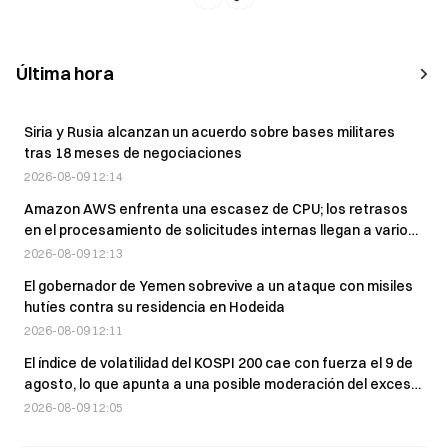
Última hora
Siria y Rusia alcanzan un acuerdo sobre bases militares
tras 18 meses de negociaciones
2026-08-09 12:14
Amazon AWS enfrenta una escasez de CPU; los retrasos
en el procesamiento de solicitudes internas llegan a varios
días
2026-08-09 12:13
El gobernador de Yemen sobrevive a un ataque con misiles
hutíes contra su residencia en Hodeida
2026-08-09 12:11
El índice de volatilidad del KOSPI 200 cae con fuerza el 9 de
agosto, lo que apunta a una posible moderación del exceso
de apalancamiento.
2026-08-09 12:05