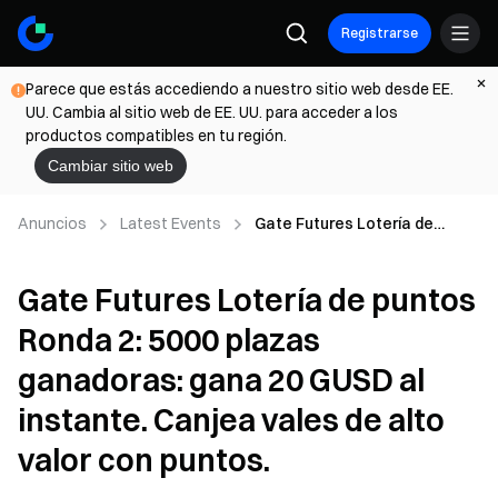
Registrarse
Parece que estás accediendo a nuestro sitio web desde EE.
UU. Cambia al sitio web de EE. UU. para acceder a los
productos compatibles en tu región.
Cambiar sitio web
Anuncios
Latest Events
Gate Futures Lotería de
puntos Ronda 2: 5000 plazas
ganadoras: gana 20 GUSD al
Gate Futures Lotería de puntos
instante. Canjea vales de alto
valor con puntos.
Ronda 2: 5000 plazas
ganadoras: gana 20 GUSD al
instante. Canjea vales de alto
valor con puntos.