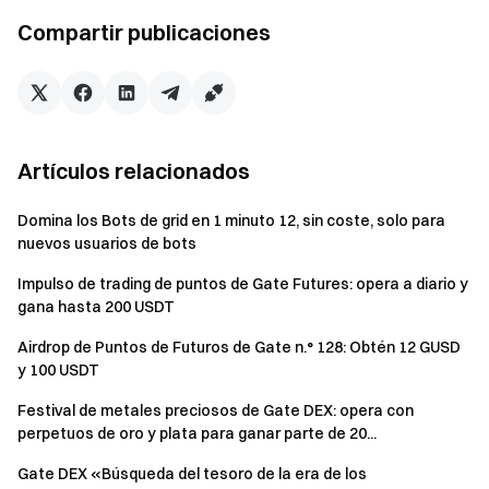
puntos es la suma acumulada de los puntos diarios
Compartir publicaciones
obtenidos durante los últimos 15 días.
Función principal:
los puntos determinan
directamente tu elegibilidad para airdrops,
suscripciones a TGE y eventos por tiempo limitado.
Cuantos más puntos tengas, más eventos y beneficios
Artículos relacionados
podrás disfrutar.
Cálculo del saldo:
se realiza una instantánea diaria
Domina los Bots de grid en 1 minuto 12, sin coste, solo para
nuevos usuarios de bots
de los saldos de USDT y BTC de tu cuenta de futuros
(calculado en valor USD). Si tu cuenta está en modo de
Impulso de trading de puntos de Gate Futures: opera a diario y
cuenta unificada (margen de una sola divisa, margen
gana hasta 200 USDT
multidivisa o margen de cartera), la instantánea utilizará
Airdrop de Puntos de Futuros de Gate n.° 128: Obtén 12 GUSD
los saldos de USDT y BTC de tu cuenta al contado
y 100 USDT
dentro de la cuenta unificada para calcular el valor de
los activos. Se otorgan puntos fijos según el nivel
Festival de metales preciosos de Gate DEX: opera con
perpetuos de oro y plata para ganar parte de 20...
correspondiente.
Gate DEX «Búsqueda del tesoro de la era de los