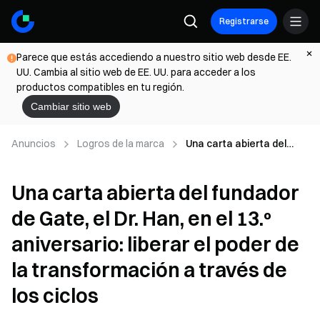
Registrarse
Parece que estás accediendo a nuestro sitio web desde EE.
UU. Cambia al sitio web de EE. UU. para acceder a los
productos compatibles en tu región.
Cambiar sitio web
Anuncios
Logros de la marca
Una carta abierta del
fundador de Gate, el Dr.
Han, en el 13.º
Una carta abierta del fundador
aniversario: liberar el
poder de la
de Gate, el Dr. Han, en el 13.º
transformación a través
de los ciclos
aniversario: liberar el poder de
la transformación a través de
los ciclos