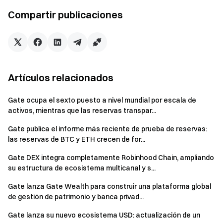
por alto. Precisamente por eso, requería convicción y
Compartir publicaciones
paciencia. Mirando atrás, esa decisión marcó todo lo que
vino después durante los siguientes 13 años.
Fue más bien una elección personal.
No había equipo, ni hoja de ruta, y los recursos eran muy
Artículos relacionados
limitados. Lo que empezó con una sola persona se convirtió
poco a poco en un pequeño grupo, y finalmente en una
Gate ocupa el sexto puesto a nivel mundial por escala de
organización global de casi 3 000 personas. El progreso ya
activos, mientras que las reservas transpar...
era una respuesta.
Gate publica el informe más reciente de prueba de reservas:
Todavía recuerdo nuestra primera reunión de equipo. Era un
las reservas de BTC y ETH crecen de for...
día frío de invierno y solo estábamos unos pocos. No había
Gate DEX integra completamente Robinhood Chain, ampliando
una agenda formal. Simplemente nos sentamos juntos y
su estructura de ecosistema multicanal y s...
debatimos ideas que aún eran inciertas.
Gate lanza Gate Wealth para construir una plataforma global
Pero en ese momento, se sentía real.
de gestión de patrimonio y banca privad...
A medida que el equipo creció, llegó la estructura. Pero ese
Gate lanza su nuevo ecosistema USD: actualización de un