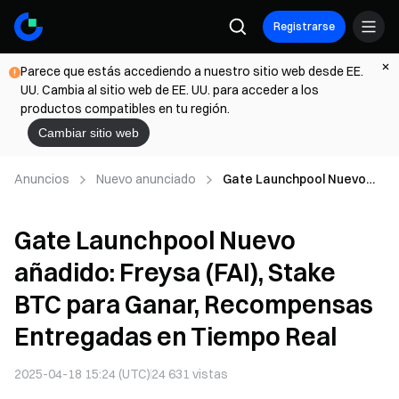
Registrarse
Parece que estás accediendo a nuestro sitio web desde EE.
UU. Cambia al sitio web de EE. UU. para acceder a los
productos compatibles en tu región.
Cambiar sitio web
Anuncios
Nuevo anunciado
Gate Launchpool Nuevo
añadido: Freysa (FAI),
Stake BTC para Ganar,
Gate Launchpool Nuevo
Recompensas Entregadas
en Tiempo Real
añadido: Freysa (FAI), Stake
BTC para Ganar, Recompensas
Entregadas en Tiempo Real
2025-04-18 15:24 (UTC)
24 631
vistas