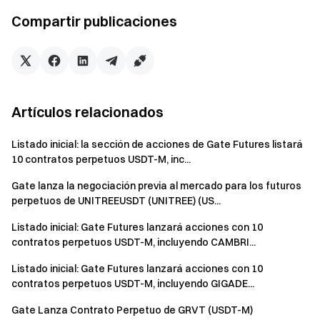
resultará en la descalificación de las recompensas.
Compartir publicaciones
En caso de discrepancia entre las versiones
traducidas y la versión original en inglés, prevalecerá la
versión en inglés.
Gate se reserva todos los derechos para la
Artículos relacionados
explicación final.
Este evento no está afiliado con Apple Inc.
Listado inicial: la sección de acciones de Gate Futures listará
10 contratos perpetuos USDT-M, inc...
Los usuarios en el Reino Unido y otras Ubicaciones
Restringidas no pueden acceder a los Servicios
Gate lanza la negociación previa al mercado para los futuros
(incluyendo la participación en este evento, juego o
perpetuos de UNITREEUSDT (UNITREE) (US...
competencia). Ver el
Acuerdo del usuario
para más
Listado inicial: Gate Futures lanzará acciones con 10
detalles sobre Ubicaciones Restringidas.
contratos perpetuos USDT-M, incluyendo CAMBRI...
Divulgación de inversión de Gate Labs
Listado inicial: Gate Futures lanzará acciones con 10
Gate Labs no invirtió en Freysa (FAI).
contratos perpetuos USDT-M, incluyendo GIGADE...
Advertencia de riesgo
Gate Lanza Contrato Perpetuo de GRVT (USDT-M)