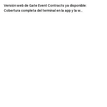
El equipo del proyecto no garantiza que el precio del
Versión web de Gate Event Contracts ya disponible:
Cobertura completa del terminal en la app y la w...
token no sea inferior a su precio de venta inicial. Por
favor, invierta con precaución y no invierta más allá de su
capacidad financiera.
El proyecto de criptomoneda todavía está en su
etapa inicial, factores como la operación y la tecnología
subyacente del proyecto, y otras actividades
regulatorias relacionadas podrían contribuir a riesgos
significativos.
Se requiere un conocimiento técnico y financiero
avanzado para comprender y evaluar los riesgos
inherentes de la inversión en activos criptográficos.
La volatilidad del mercado es alta, y el precio de un
token podría fluctuar drásticamente debido a factores
técnicos, regulatorios y de marketing.
Los usuarios pueden no poder retirar todos los tokens