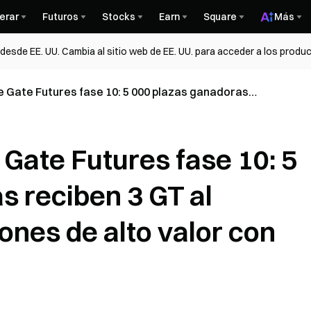
erar
Futuros
Stocks
Earn
Square
Más
esde EE. UU. Cambia al sitio web de EE. UU. para acceder a los produc
e Gate Futures fase 10: 5 000 plazas ganadoras
ante. Canjea cupones de alto valor con puntos
 Gate Futures fase 10: 5
s reciben 3 GT al
ones de alto valor con