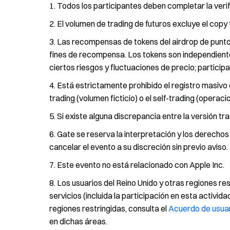
Todos los participantes deben completar la ver
El volumen de trading de futuros excluye el copy 
Las recompensas de tokens del airdrop de puntos
fines de recompensa. Los tokens son independiente
ciertos riesgos y fluctuaciones de precio; partic
Está estrictamente prohibido el registro masivo 
trading (volumen ficticio) o el self-trading (operac
Si existe alguna discrepancia entre la versión trad
Gate se reserva la interpretación y los derechos
cancelar el evento a su discreción sin previo aviso.
Este evento no está relacionado con Apple Inc.
Los usuarios del Reino Unido y otras regiones res
servicios (incluida la participación en esta activi
regiones restringidas, consulta el
Acuerdo de usuar
en dichas áreas.