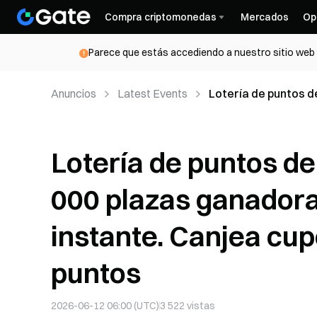
Compra criptomonedas
Mercados
Op
Parece que estás accediendo a nuestro sitio web d
Anuncios
Latest Events
Lotería de puntos d
reciben 3 GT al inst
Lotería de puntos de
000 plazas ganadora
instante. Canjea cup
puntos
2026-06-12 06:00 (UTC)
3 522
vistas