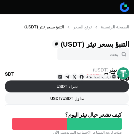
الصفحة الرئيسية
توقع السعر
التنبؤ بسعر تيثر (USDT)
التنبؤ بسعر تيثر (USDT)
تيثر
)
USDT
(
﷼‎3.74
USDT توقع السعر
-0.025%
ترتيب الصدارة: 4
شراء USDT
تداول USDT/USDT
كيف تشعر حيال تيثر اليوم؟
غير
صوّت لرؤية المشاعر الاجتماعية السائدةتيثر الآن