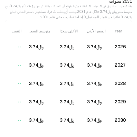
2031 سنوات
وفقًا لمعنويات السوق في السنوات السابقة، فمن المتوقع أن تتحرك عملة تيثر بين ﷼‎3.74 و ﷼‎3.74، مع
متوسط سعر يبلغ ﷼‎3.74 خلال عام 2031. يجب أن يجلب لك شراء عملةتيثر بالسعر الحالي البالغ
﷼‎3.74 عائد الاستثمار المحتمل 0 إذا احتفظت به حتى عام 2031.
Year
السعر الأدنى
الأعلى سعرًا
متوسط السعر
التغيير
2026
﷼‎3.74
﷼‎3.74
﷼‎3.74
--
2027
﷼‎3.74
﷼‎3.74
﷼‎3.74
--
2028
﷼‎3.74
﷼‎3.74
﷼‎3.74
--
2029
﷼‎3.74
﷼‎3.74
﷼‎3.74
--
2030
﷼‎3.74
﷼‎3.74
﷼‎3.74
--