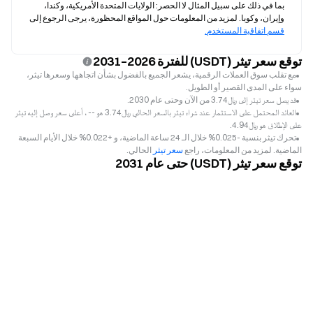
بما في ذلك على سبيل المثال لا الحصر: الولايات المتحدة الأمريكية، وكندا، 
وإيران، وكوبا. لمزيد من المعلومات حول المواقع المحظورة، يرجى الرجوع إلى 
قسم اتفاقية المستخدم.
توقع سعر تيثر (USDT) للفترة 2026–2031
مع تقلب سوق العملات الرقمية، يشعر الجميع بالفضول بشأن اتجاهها وسعرها تيثر،
سواء على المدى القصير أو الطويل.
قد يصل سعر تيثر إلى ﷼‎3.74 من الآن وحتى عام 2030.
العائد المحتمل على الاستثمار عند شراء تيثر بالسعر الحالي ﷼‎3.74 هو -- ، أعلى سعر وصل إليه تيثر
على الإطلاق هو ﷼‎4.94.
تحرك تيثر بنسبة -0.025% خلال الـ 24 ساعة الماضية، و +0.022% خلال الأيام السبعة
الماضية. لمزيد من المعلومات، راجع
سعر تيثر
الحالي.
توقع سعر تيثر (USDT) حتى عام 2031