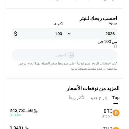
جيدة
صالح
احسب ربحك لـتيثر
Year
الكمية
$
من 100 في
0
احسب
*يتم احتساب الربح المتوقع بناءً على متوسط سعر العملة لهذا العام. يرجى
ملاحظة أن هذه ليست نصيحة مالية.
المزيد من توقعات الأسعار
Top
إدراج جديد
الأكثر ربحاً
﷼‎243,731.56
BTC
+0.07%
Bitcoin
﷼‎0.3481
TUT