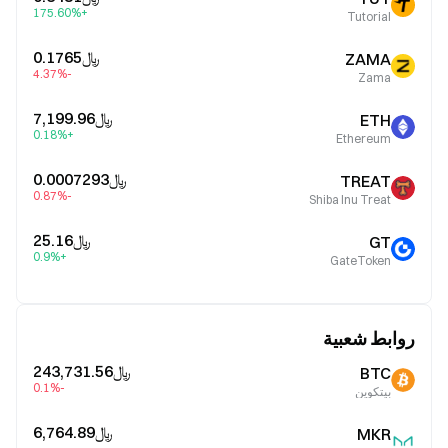
+175.60%
Tutorial
﷼‎0.1765
ZAMA
-4.37%
Zama
﷼‎7,199.96
ETH
+0.18%
Ethereum
﷼‎0.0007293
TREAT
-0.87%
Shiba Inu Treat
﷼‎25.16
GT
+0.9%
GateToken
روابط شعبية
﷼‎243,731.56
BTC
-0.1%
بيتكوين
﷼‎6,764.89
MKR