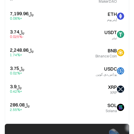
--
MakerDAO
﷼‎7,199.96
ETH
+0.08%
إيثريوم
﷼‎3.74
USDT
-0.025%
تيثر
﷼‎2,248.86
BNB
+1.74%
Binance Coin
﷼‎3.75
USDC
+0.02%
يو إس دي كوين
﷼‎3.9
XRP
+0.42%
XRP
﷼‎286.08
SOL
+2.55%
Solana