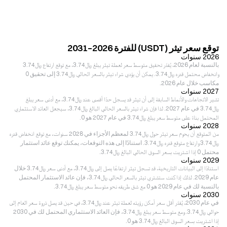
توقع سعر تيثر (USDT) للفترة 2026–2031
2026 سنوات
بالنسبة لعام 2026، يُقدّر تحقيق متوسط سعر لعملة تيثر يبلغ ﷼‎3.74، مع توقع ارتفاع ﷼‎3.74
وانخفاض محتمل قدره ﷼‎3.74. يمكن أن يؤدي شراء تيثر بالسعر الحالي ﷼‎3.74 إلى تحقيق 0
مكاسب خلال عام 2026.
2027 سنوات
تشير الاتجاهات والأنماط السابقة إلى أن تيثر قد يسجل حدًا أقصى عند ﷼‎3.74، مع أدنى سعر يبلغ
﷼‎3.74 في عام 2027. لذا فإن شراء تيثر بالسعر الحالي البالغ ﷼‎3.74، سيجعل العائد الاستثماري
المحتمل بناءً على متوسط سعر يبلغ ﷼‎3.74 في عام 2027 هو 0.
2028 سنوات
من المتوقع أن يحوم سعر تيثر حول ﷼‎3.74 لمعظم الأجزاء في 2028 سنوات، مع توقع انخفاض قدره
﷼‎3.74 وارتفاع متوقع قدره ﷼‎3.74. استنادًا إلى هذه التوقعات، يمكنك توقع عائد استثمار
محتمل 0 إذا اشتريت بسعر السوق الحالي البالغ ﷼‎3.74.
2029 سنوات
استنادًا إلى البيانات التاريخية، قد تسجل تيثر ارتفاعًا يصل إلى ﷼‎3.74، مع أدنى سعر ﷼‎3.74 خلال
عام 2029. لذلك إذا كنت ستشتري تيثر بالسعر الحالي ﷼‎3.74، فإن عائد الاستثمار المحتمل
بالنسبة لك في عام 2029 هو 0 مع شق طريقه نحو متوسط سعر يبلغ ﷼‎3.74.
2030 سنوات
في عام 2030، يُقدّر أقل سعر أمكن رؤيته لعملة تيثر عند ﷼‎3.74، في حين قد يصل ذروة سعر العام إلى
حوالي ﷼‎3.74. ومع متوسط سعر يبلغ ﷼‎3.74، فإن العائد الاستثماري المحتمل لك في 2030
إذا اشتريت بسعر السوق البالغ ﷼‎3.74 هو 0.