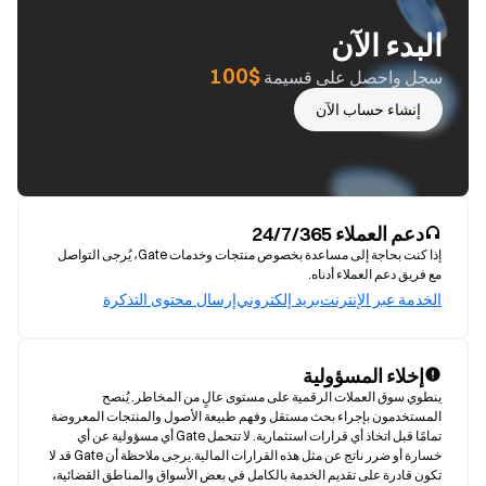
البدء الآن
$100
سجل واحصل على قسيمة
إنشاء حساب الآن
دعم العملاء 24/7/365
إذا كنت بحاجة إلى مساعدة بخصوص منتجات وخدمات Gate، يُرجى التواصل
مع فريق دعم العملاء أدناه.
الخدمة عبر الإنترنت
بريد إلكتروني
إرسال محتوى التذكرة
إخلاء المسؤولية
ينطوي سوق العملات الرقمية على مستوى عالٍ من المخاطر. يُنصح 
المستخدمون بإجراء بحث مستقل وفهم طبيعة الأصول والمنتجات المعروضة 
تمامًا قبل اتخاذ أي قرارات استثمارية. لا تتحمل Gate أي مسؤولية عن أي 
خسارة أو ضرر ناتج عن مثل هذه القرارات المالية.يرجى ملاحظة أن Gate قد لا 
تكون قادرة على تقديم الخدمة بالكامل في بعض الأسواق والمناطق القضائية، 