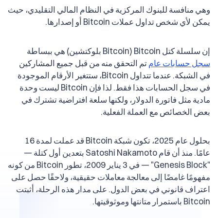
وهي منافسة للبنوك المركزية في النظام المالي التقليدي، حيث
يمكن لأي شخص تداول عملات Bitcoin أو إصدارها.
إن سلسلة كتل Bitcoin (Bitcoin بلوكتشين) هي ببساطة
سجل حسابات عام
تم التحقق منه من قبل جميع المشاركين
في الشبكة. عندما تتداول Bitcoin، ستتغير الأرقام الموجودة
في سجل الحسابات هذا فقط. لذا فإن Bitcoin ليست وحدة
مادية مثل فاتورة الدولار، ولكنها سلعة افتراضية تشترك في
بعض الخصائص مع العملة الفعلية.
بحلول عام 2025، تكون شبكة Bitcoin قد عملت لمدة 16
عامًا. منذ أن قام Satoshi Nakamoto بتعدين أول كتلة —
"Genesis Block" — في 3 يناير 2009، تطور Bitcoin من كونه
مفهومًا غامضًا إلى معالجة معاملات حقيقية، ولاحقًا حصل على
اعتراف قانوني في بعض الدول. على مدار هذه الرحلة، أثبتت
Bitcoin باستمرار متانتها وموثوقيتها.