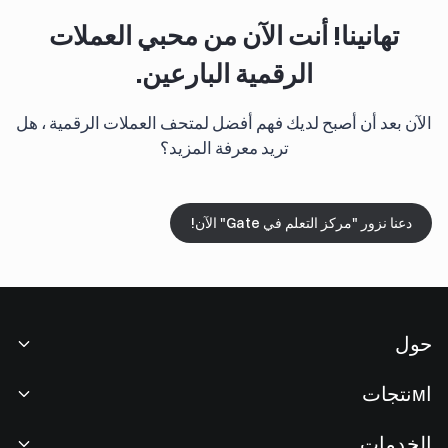
تهانينا! أنت الآن من محبي العملات
الرقمية البارعين.
الآن بعد أن أصبح لديك فهم أفضل لمتحف العملات الرقمية ، هل
تريد معرفة المزيد؟
دعنا نزور "مركز التعلم في Gate" الآن!
حول
نبذة عنا
اмنتجات
فرص عمل
P2P
الخدمات
غرفة الأخبار