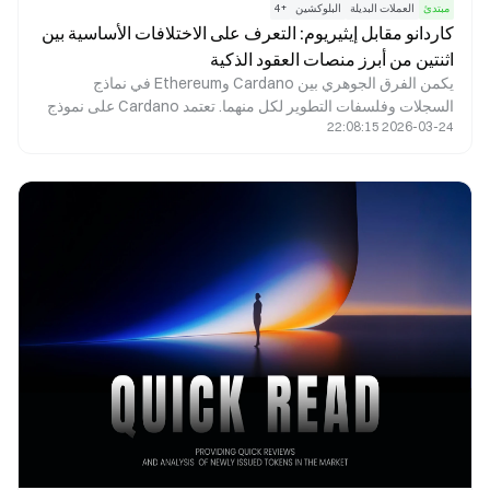
مبتدئ
العملات البديلة
البلوكشين
+
4
كاردانو مقابل إيثيريوم: التعرف على الاختلافات الأساسية بين
اثنتين من أبرز منصات العقود الذكية
يكمن الفرق الجوهري بين Cardano وEthereum في نماذج
السجلات وفلسفات التطوير لكل منهما. تعتمد Cardano على نموذج
2026-03-24 22:08:15
Extended UTXO (EUTXO) المستمد من Bitcoin، وتولي أهمية
كبيرة للتحقق الرسمي والانضباط الأكاديمي. في المقابل، تستخدم
Ethereum نموذجًا معتمدًا على الحسابات، وبصفتها رائدة في مجال
العقود الذكية، تركز على سرعة تطور النظام البيئي والتوافق الشامل.