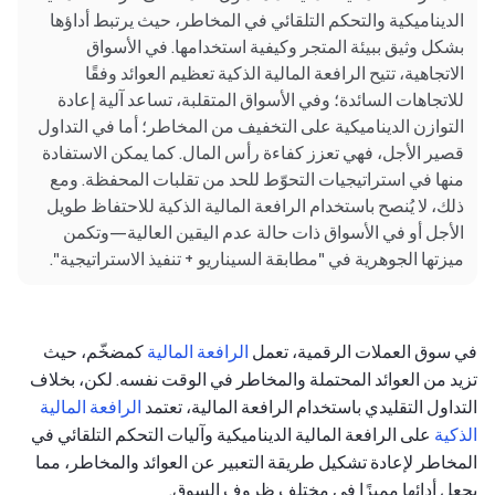
الديناميكية والتحكم التلقائي في المخاطر، حيث يرتبط أداؤها
بشكل وثيق ببيئة المتجر وكيفية استخدامها. في الأسواق
الاتجاهية، تتيح الرافعة المالية الذكية تعظيم العوائد وفقًا
للاتجاهات السائدة؛ وفي الأسواق المتقلبة، تساعد آلية إعادة
التوازن الديناميكية على التخفيف من المخاطر؛ أما في التداول
قصير الأجل، فهي تعزز كفاءة رأس المال. كما يمكن الاستفادة
منها في استراتيجيات التحوّط للحد من تقلبات المحفظة. ومع
ذلك، لا يُنصح باستخدام الرافعة المالية الذكية للاحتفاظ طويل
الأجل أو في الأسواق ذات حالة عدم اليقين العالية—وتكمن
ميزتها الجوهرية في "مطابقة السيناريو + تنفيذ الاستراتيجية".
في سوق العملات الرقمية، تعمل
الرافعة المالية
كمضخّم، حيث
تزيد من العوائد المحتملة والمخاطر في الوقت نفسه. لكن، بخلاف
التداول التقليدي باستخدام الرافعة المالية، تعتمد
الرافعة المالية
الذكية
على الرافعة المالية الديناميكية وآليات التحكم التلقائي في
المخاطر لإعادة تشكيل طريقة التعبير عن العوائد والمخاطر، مما
يجعل أدائها مميزًا في مختلف ظروف السوق.