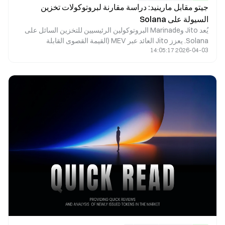
جيتو مقابل مارينيد: دراسة مقارنة لبروتوكولات تخزين
السيولة على Solana
يُعد Jito وMarinade البروتوكولين الرئيسيين للتخزين السائل على
Solana. يعزز Jito العائد عبر MEV (القيمة القصوى القابلة
2026-04-03 14:05:17
للاستخراج)، ويخدم المستخدمين الذين يبحثون عن عوائد مرتفعة.
بينما يوفر Marinade خيار تخزين أكثر استقرارًا ولامركزيًا، ليكون
ملائمًا للمستخدمين أصحاب الشهية المنخفضة للمخاطر. يكمن الفرق
الجوهري بينهما في مصادر العائد وتركيبة المخاطر.