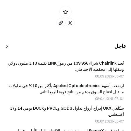
عاجل
تُعيد Chainlink شراء 139,956 من رموز LINK بقيمة 1.13 مليون دولار،
وتنقلها إلى محفظة الاحتياطي.
2026-08-07 08:09
ارتفعت أسهم Applied Optoelectronics بأكثر من 10% في تداولات
ما قبل افتتاح السوق بدعم من نتائج قوية للربع الثاني
2026-08-07 08:07
ستُلغي OKX إدراج أزواج تداول GODS وPRCL وDUCK يومي 14 و17
أغسطس.
2026-08-07 08:07
تتراجع قيمة SpaceX إلى ما دون سعر الاكتتاب العام الأولي، فيما