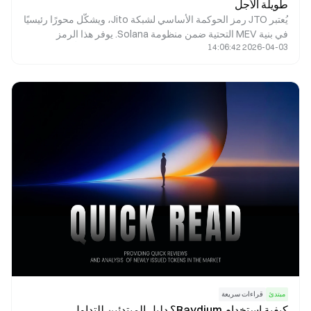
طويلة الأجل
يُعتبر JTO رمز الحوكمة الأساسي لشبكة Jito، ويشكّل محورًا رئيسيًا
في بنية MEV التحتية ضمن منظومة Solana. يوفر هذا الرمز
2026-04-03 14:06:42
إمكانيات حوكمة فعّالة، ويحقق مواءمة بين مصالح المُدقِّقين
والمخزنين والباحثين عبر عوائد البروتوكول وحوافز النظام البيئي. تم
تحديد إجمالي المعروض من الرمز عند 1 مليار بشكل استراتيجي
لضمان توازن بين الحوافز الفورية والنمو طويل الأجل المستدام.
مبتدئ
قراءات سريعة
كيفية استخدام Raydium؟ دليل المبتدئين للتداول