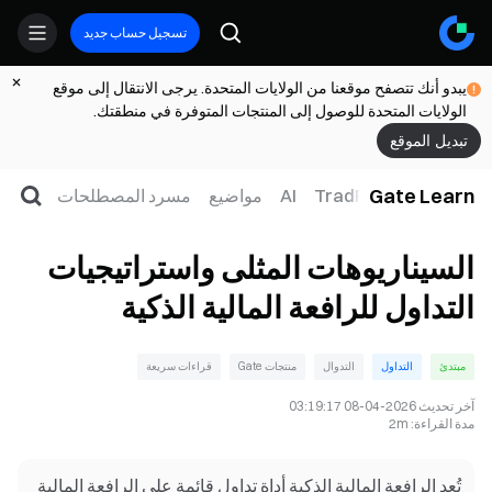
تسجيل حساب جديد
يبدو أنك تتصفح موقعنا من الولايات المتحدة. يرجى الانتقال إلى موقع
الولايات المتحدة للوصول إلى المنتجات المتوفرة في منطقتك.
تبديل الموقع
Gate Learn
لتداول
ويب3
TradFi
AI
مواضيع
مسرد المصطلحات
السيناريوهات المثلى واستراتيجيات
التداول للرافعة المالية الذكية
مبتدئ
التداول
التدوال
منتجات Gate
قراءات سريعة
آخر تحديث
2026-04-08 03:19:17
مدة القراءة
:
2m
تُعد الرافعة المالية الذكية أداة تداول قائمة على الرافعة المالية