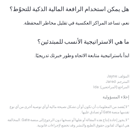
هل يمكن استخدام الرافعة المالية الذكية للتحوّط؟
نعم، تساعد المراكز العكسية في تقليل مخاطر المحفظة.
ما هي الاستراتيجية الأنسب للمبتدئين؟
ابدأ باستراتيجية متابعة الاتجاه وطور خبرتك تدريجيًا.
المؤلف:
Jayne
المترجم:
Jared
المراجع (المراجعين):
Ida
إخلاء المسؤولية
* لا يُقصد من المعلومات أن تكون أو أن تشكل نصيحة مالية أو أي توصية أخرى من أي نوع
تقدمها منصة Gate أو تصادق عليها .
* لا يجوز إعادة إنتاج هذه المقالة أو نقلها أو نسخها دون الرجوع إلى منصة Gate. المخالفة
هي انتهاك لقانون حقوق الطبع والنشر وقد تخضع لإجراءات قانونية.