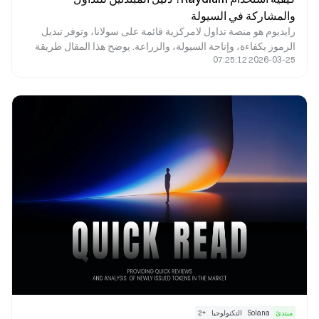
والمشاركة في السيولة
رايديوم هو منصة تداول لامركزية قائمة على سولانا، وتوفر تبديل
الرموز بكفاءة، وإتاحة السيولة، والزراعة. يوضح هذا المقال طريقة
2026-03-25 07:25:12
استخدام رايديوم، ويعرض خطوات التداول، ويبرز أبرز الجوانب التي
ينبغي على المبتدئين الانتباه إليها.
مبتدئ
Solana
التكنولوجيا
+
2