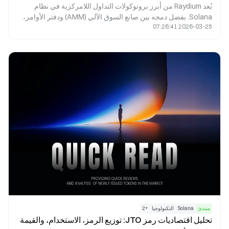
يُعد Raydium من أبرز بروتوكولات التداول اللامركزية في نظام
Solana. بفضل دمجه بين صانع السوق الآلي (AMM) ودفتر الأوامر،
2026-03-25 07:26:41
يوفّر عمليات مبادلة سريعة، وتعدين سيولة، وإطلاق مشاريع،
ومكافآت الزراعة، إلى جانب ميزات التمويل اللامركزي (DeFi)
الأخرى. تستعرض هذه المقالة تحليلاً مفصلاً لآليات Raydium الجوهرية
وتطبيقاته العملية في الواقع.
مبتدئ
Solana
التكنولوجيا
+
2
تحليل اقتصاديات رمز JTO: توزيع الرمز، الاستخدام، والقيمة