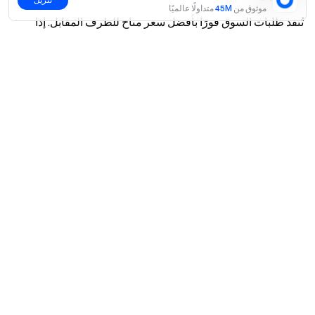
موثوق من
45M
متداولًا عالميًا
تُنفذ طلبات السوق فورًا بأفضل سعر متاح للطرف المقابل. إذا
تجاوز التنفيذ انحرافًا يزيد عن 5% عن الطرف المقابل 1، أو إذا
نعم
لا
تجاوز استهلاك الطلب لعمق دفتر الطلبات المسموح به، فسيتم
إلغاء الجزء المتبقي من الطلب.
السوق الذكي
تجمع طلبات السوق الذكية بين تنفيذ طلب السوق وشروط أو
خوارزميات إضافية لتعزيز كفاءة التنفيذ وتحسين التسعير. قد يأخذ
التنفيذ في الاعتبار عمق السوق، والتقلب، وظروف دفتر الطلبات.
مشروط