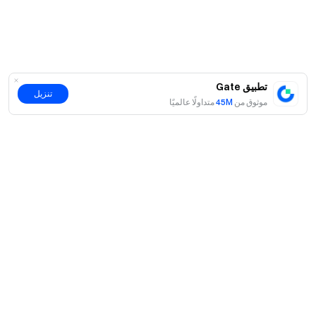
تطبيق Gate
تنزيل
موثوق من
45M
متداولًا عالميًا
حول
نبذة عنا
اмنتجات
فرص عمل
P2P
الخدمات
غرفة الأخبار