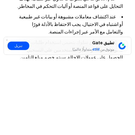
التحايل على قواعد المنصة أو آليات التحكم في المخاطر.
عند اكتشاف معاملات مشبوهة أو بيانات غير طبيعية
أو اشتباه في الاحتيال، يجب الاحتفاظ بالأدلة فورًا
والتعامل مع الأمر عبر إجراءات المنصة.
يُحظر تمامًا أي سلوك يتضمن استخدام طلبات P2P
تطبيق Gate
تنزيل
لتحويل الحركة أو تحفيز المستخدمين على التسجيل
موثوق من
45M
متداولًا عالميًا
للحصول على عمولات الإحالة. سيتم خصم مبلغ التأمين
وفقًا للائحة إدارة التأمين في حال ثبوت المخالفة. أما
نعم
لا
المخالفات الجسيمة فستؤدي إلى إزالة صفة التاجر فورًا
وحظر دائم من التداول في سوق P2P.
إذا أدت المخالفة إلى شكاوى مستخدمين أو تصاعد النزاعات أو
وقوع أحداث مخاطر أو خسائر للمنصة، ستتخذ المنصة الإجراءات
اللازمة وفقًا للقواعد.
إدارة تأهيل التاجر (تقييد/تخفيض/إلغاء)