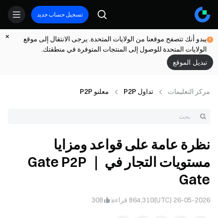
تسجيل حساب جديد
يبدو أنك تتصفح موقعنا من الولايات المتحدة. يرجى الانتقال إلى موقع
الولايات المتحدة للوصول إلى المنتجات المتوفرة في منطقتك.
تبديل الموقع
مركز التعلیمات
تداول P2P
معلنو P2P
نظرة عامة على قواعد ومزايا
مستويات التجار في Gate P2P ｜
Gate
26-05-2026 (UTC)
864,310
قراءة
308