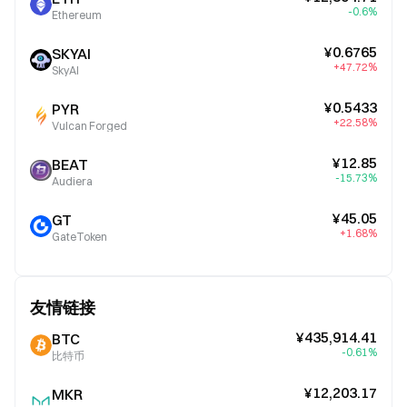
-0.6%
Ethereum
¥0.6765
SKYAI
+47.72%
SkyAI
¥0.5433
PYR
+22.58%
Vulcan Forged
¥12.85
BEAT
-15.73%
Audiera
¥45.05
GT
+1.68%
GateToken
友情链接
¥435,914.41
BTC
-0.61%
比特币
¥12,203.17
MKR