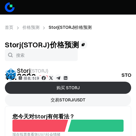
首页
价格预测
Storj(STORJ)价格预测
Storj(STORJ)价格预测
Storj
(
STORJ
)
¥0.3092
STO
+0.99%
排名: 519
购买 STORJ
交易STORJ/USDT
您今天对Storj有何看法？
现在投票查看Storj的社会情绪
不看