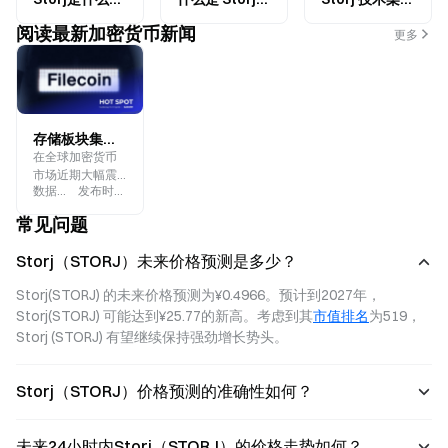
阅读最新加密货币新闻
更多
存储板块集体逆势爆拉，FIL 涨50% 带动 AR 及 STORJ跟涨
在全球加密货币
市场近期大幅震
数据来源
:
Gate.blog
发布时间
:
2025-11-07
荡的背景下，去
中心化存储板块
常见问题
却逆势走出独立
行情，成为市场
Storj（STORJ）未来价格预测是多少？
焦点。
Storj(STORJ) 的未来价格预测为¥0.4966。预计到2027年，
Storj(STORJ) 可能达到¥25.77的新高。考虑到其
市值排名
为519，
Storj (STORJ) 有望继续保持强劲增长势头。
Storj（STORJ）价格预测的准确性如何？
未来24小时内Storj（STORJ）的价格走势如何？