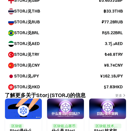
STORJ兑GBP
£0.6531GBP
STORJ兑THB
฿33.3THB
STORJ兑RUB
₽77.28RUB
STORJ兑BRL
R$5.22BRL
STORJ兑AED
د.إ3.7AED
STORJ兑TRY
₺46.8TRY
STORJ兑CNY
¥6.74CNY
STORJ兑JPY
¥162.18JPY
STORJ兑HKD
$7.83HKD
了解更多关于Storj (STORJ)的信息
更多
区块链
区块链,山寨币
区块链,技术,山寨币
Storj是什么？深入了解STORJ的一切
什么是 Storj (STORJ)？全面解析去中心化云存储网络与代币经济
Storj 技术架构：去中心化云存储如何运作？