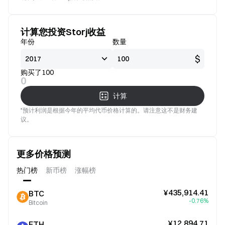
看好
好
计算您投资Storj收益
年份
数量
$
购买了100
0
计算
*预计利润是根据今年的平均代币价格计算的。请注意这不是财务建
议。
更多价格预测
热门榜
新币榜
涨幅榜
¥435,914.41
BTC
-0.76%
Bitcoin
¥12,894.71
ETH