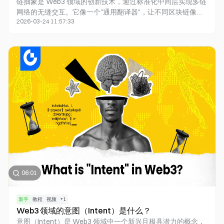
链抽象是 Web3 领域的创新技术，通过标准化中间层实现多链
网络的无缝交互。它像一个"通用翻译器"，让不同区块链像
2026-03-24 11:57:33
USB 接口般轻松连接，用户无需了解底层技术细节。通过账户
抽象、跨链通信协议和聚合器三大核心技术，链抽象大幅提升
用户体验，简化操作流程。它不仅促进了多链生态的深度融
合，还为 DeFi、NFT 交易和 DAO 治理提供了统一的基础设
施。随着 AI 技术的发展，链抽象有望进一步优化登录体验、
资产管理，推动 Web3 的大规模应用。
06:01
新手
教程
视频
+
1
Web3 领域的意图（Intent）是什么？
意图（Intent）是 Web3 领域中一个新兴且极具潜力的概念，