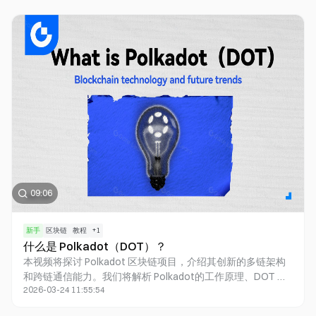
发展。我们还将预测 DePIN 面临的挑战和未来发展方向，探讨
其对社会和经济的影响。通过本视频，观众将深入了解 DePIN
这一前沿领域，并清晰认识到 DePIN 在构建未来数字社会中的
重要作用。
09:06
新手
区块链
教程
+
1
什么是 Polkadot（DOT）？
本视频将探讨 Polkadot 区块链项目，介绍其创新的多链架构
和跨链通信能力。我们将解析 Polkadot的工作原理、DOT 代
2026-03-24 11:55:54
币的用途，以及其优势与挑战。特别关注 Polkadot 2.0 升级，
包括 Agile Coretime 和 JAM 链等新概念。最后，我们将展望