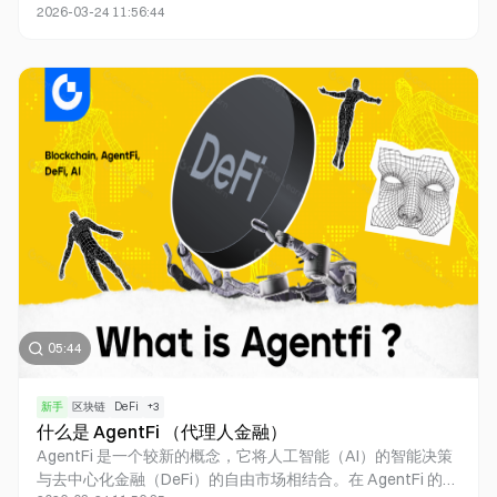
2026-03-24 11:56:44
于利用区块链作为结算层，结合 Web3 支付与去中心化金融
（DeFi）的优势，促进价值的高效与自由流转。PayFi 的目标
是实现比特币白皮书中的愿景，构建一个无需可信第三方的点
对点电子现金支付网络，同时充分利用 DeFi 的优势，创造出
一个全新的金融市场。
05:44
新手
区块链
DeFi
+
3
什么是 AgentFi （代理人金融）
AgentFi 是一个较新的概念，它将人工智能（AI）的智能决策
与去中心化金融（DeFi）的自由市场相结合。在 AgentFi 的世