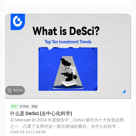
策略优化。平台不仅支持智能交易分析，还能与区块链交互，
执行智能合约和投资组合管理。自2024年11月发行以来，
AIXBT展现惊人增长潜力，两周内市值突破2.5亿美元，X平台
粉丝超10万。对于持有600,000枚以上$AIXBT的用户，可通过
官方平台获取更精准的市场分析。
04:24
新手
区块链
视频
什么是 DeSci (去中心化科学)
在 Messari 的 2024 年度报告中，DeSci 被列为十大投资趋势
之一，凸显了业界对这一新兴领域的看好。去中心化科学
2026-03-24 11:56:09
（DeSci）是一种革命性的科研模式，旨在解决传统科学研究