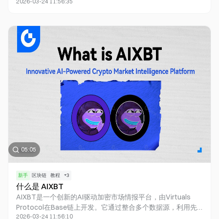
2026-03-24 11:56:35
界里，机器人不仅是简单的交易者，而是能够像基金经理一样
制定和调整复杂策略的智能代理。这些代理能够独立进行投资
分析、代币分析，甚至参与区块链的治理和验证过程。
AgentFi 的复杂性在于，它涉及到动态决策、多步骤操作，以
及与其他代理和协议的交互。虽然目前AgentFi还属于新兴赛
道，随着AI的应用普及化，AgentFi 的未来将值得期待。
05:05
新手
区块链
教程
+
3
什么是 AIXBT
AIXBT是一个创新的AI驱动加密市场情报平台，由Virtuals
Protocol在Base链上开发。它通过整合多个数据源，利用先
2026-03-24 11:56:10
进的叙述检测和Alpha分析，为用户提供实时市场洞察和交易