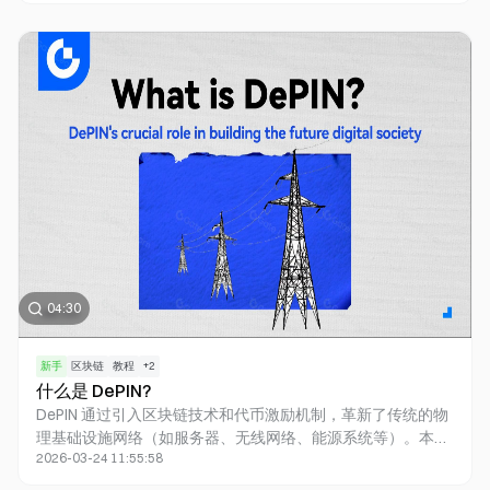
卖压力和价格波动，帮助投资者快速了解市场行情。不同颜色
的K线代表涨跌状态，而K线的形状则反映市场情绪。尽管K线
图是强大的分析工具，但它也有局限性，需要结合其他分析方
法来做出更全面的投资决策。
04:30
新手
区块链
教程
+
2
什么是 DePIN?
DePIN 通过引入区块链技术和代币激励机制，革新了传统的物
理基础设施网络（如服务器、无线网络、能源系统等）。本视
2026-03-24 11:55:58
频将介绍 DePIN 的工作原理，剖析区块链技术在 DePIN 中的应
用，探讨 DePIN 的应用场景，以及代币激励机制如何推动网络