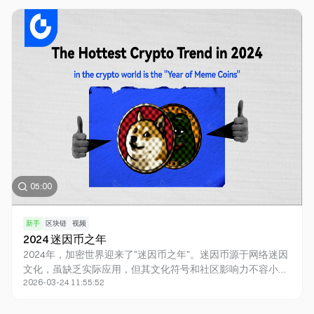
Polkadot的未来发展前景，探讨其在区块链生态系统中的重要
地位。
05:00
新手
区块链
视频
2024 迷因币之年
2024年，加密世界迎来了"迷因币之年"。迷因币源于网络迷因
文化，虽缺乏实际应用，但其文化符号和社区影响力不容小
2026-03-24 11:55:52
觑。从柴犬到佩佩蛙，各种迷因文化纷纷演变为热门币种。迷
因币凭借其独特的传播方式，吸引了大量新投资者。今年第一
季度，迷因币市值就达到了近700亿美元，其是Solana链上的