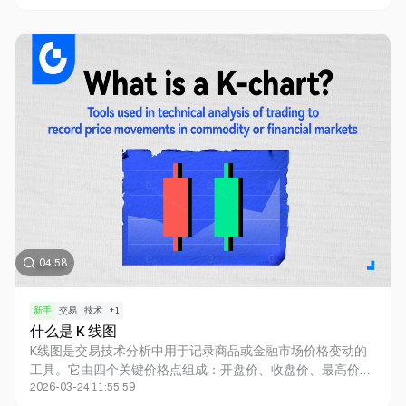
中的资金短缺、激烈竞争和权力集中等问题。DeSci 运用区块
链技术和去中心化自治组织（DAO），提升研究透明度、实现
资金分配民主化，并引入创新激励机制。它在医疗、学术出版
和数据管理领域得到广泛应用。尽管面临安全和治理方面的挑
战，随着 Web3 的发展，DeSci 有望推动科研朝着更开放、更
公正的方向发展。
04:58
新手
交易
技术
+
1
什么是 K 线图
K线图是交易技术分析中用于记录商品或金融市场价格变动的
工具。它由四个关键价格点组成：开盘价、收盘价、最高价和
2026-03-24 11:55:59
最低价，形成蜡烛状的图形。K线图直观地展示市场趋势、买