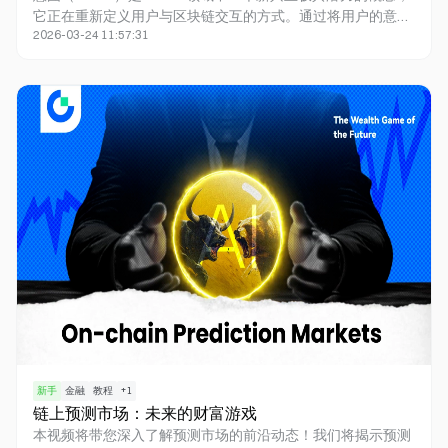
它正在重新定义用户与区块链交互的方式。通过将用户的意图
2026-03-24 11:57:31
置于交互的核心，Web3 应用变得更加用户友好、高效且安
全。这一主题不仅具有技术深度，还涉及用户体验、AI 技术与
区块链的融合，适合对 Web3 技术和未来趋势感兴趣的观众。
0
新手
金融
教程
+
1
链上预测市场：未来的财富游戏
本视频将带您深入了解预测市场的前沿动态！我们将揭示预测