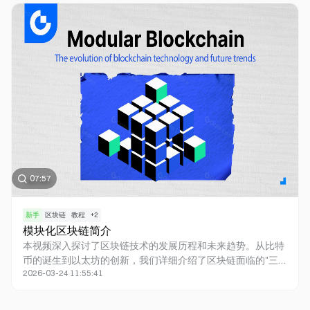
迷因币表现亮眼，如WIF、BONK等。然而，迷因币的高波动
性也带来了巨大风险。它的崛起不仅引发了关于价值投资的深
思，也为加密市场注入了新的活力。
07:57
新手
区块链
教程
+
2
模块化区块链简介
本视频深入探讨了区块链技术的发展历程和未来趋势。从比特
币的诞生到以太坊的创新，我们详细介绍了区块链面临的"三
2026-03-24 11:55:41
难困境"，以及模块化区块链作为潜在解决方案的出现。内容
涵盖了传统单片区块链的局限性、模块化区块链的工作原理，
以及数据可用性抽样（DAS）等新技术。同时，我们也客观分