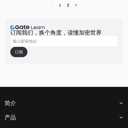
析了模块化区块链的优缺点，并列举了当前采用模块化方法的
1
2
一些项目实例。这是一个全面而深入的区块链技术发展概述，
为您提供了清晰的技术演进图景。
订阅我们，换个角度，读懂加密世界
订阅
简介
关于我们
产品
职业机会
C2C