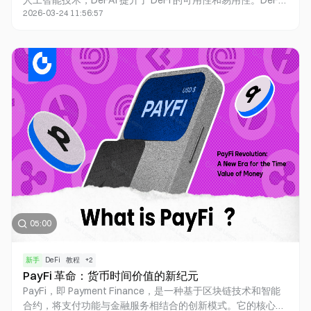
人工智能技术，DeFAI 提升了 DeFi 的可用性和易用性。DeFAI
2026-03-24 11:56:57
通过智能化的工具和界面，不仅解决了 DeFi 系统的复杂性问
题，还降低了用户入门门槛，吸引更多普通用户加入去中心化
金融生态系统。随着创新不断发展，DeFAI 正在将 DeFi 从复
杂操作转变为智能、便捷的用户体验，开启智能化金融的新时
代。
05:00
新手
DeFi
教程
+
2
PayFi 革命：货币时间价值的新纪元
PayFi，即 Payment Finance，是一种基于区块链技术和智能
合约，将支付功能与金融服务相结合的创新模式。它的核心在