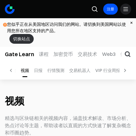
注册
您似乎正在从美国地区访问我们的网站。请切换到美国网站以使
用您所在地区支持的产品。
切换站点
Gate Learn
课程
加密货币
交易技术
Web3
传统金
权
快读
视频
日报
行情预测
交易机器人
VIP 行业周报
ETF
视频
精选与区块链相关的视频内容，涵盖技术解读、市场分析、
热点讨论等主题，帮助读者以直观的方式快速了解复杂概念
和币圈趋势。