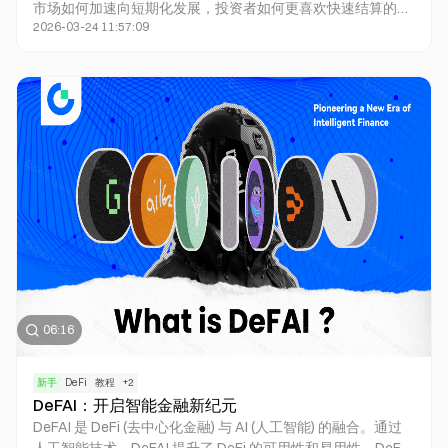
市场如何加速向短期化发展，投资者如何更喜欢快速结算的交
2026-03-24 11:57:09
易机会。您还将了解创新的模块化争议解决机制，这些机制如
何通过多层次仲裁结构、随机陪审团制度等方式，大幅提升市
场的去中心化程度。我们还将探索 AI 如何作为真相仲裁者参
与预测市场，不仅提高裁决效率，还能自动分析数据执行预测
策略！通过分析 Opinion Protocol、True Markets 和
Bettensor 等前沿项目，本视频将为您展示链上预测市场的无
限潜力与现实挑战，帮助您做出更明智的投资决策。无论您是
新手还是老手，这都是一次不容错过的链上预测市场探索之
旅！
06:16
新手
DeFi
教程
+
2
DeFAI：开启智能金融新纪元
DeFAI 是 DeFi (去中心化金融) 与 AI (人工智能) 的融合。通过