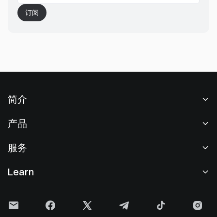
订阅
简介
关于我们
产品
职业机会
C2C
服务
新闻中心
闪兑与大宗交易
VIP 权益
F1 红牛车队官方赞助商
Learn
现货交易
机构服务
用户协议
学院
杠杆交易
建议反馈
风险警示
Gate 快讯
理财中心
公告列表
隐私政策