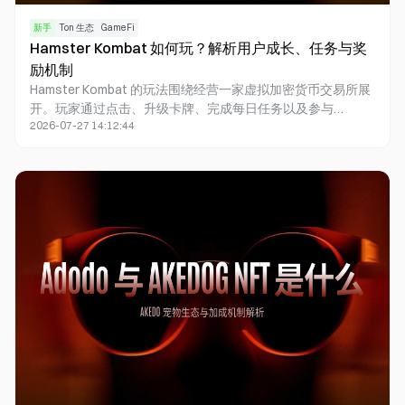
新手
Ton 生态
GameFi
Hamster Kombat 如何玩？解析用户成长、任务与奖
励机制
Hamster Kombat 的玩法围绕经营一家虚拟加密货币交易所展
开。玩家通过点击、升级卡牌、完成每日任务以及参与
2026-07-27 14:12:44
Season 活动，不断提升交易所等级和每小时收益，并逐步获
得更多游戏奖励。