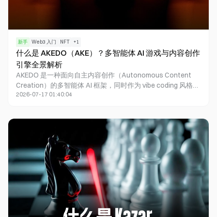
新手
Web3 入门
NFT
+
1
什么是 AKEDO（AKE）？多智能体 AI 游戏与内容创作
引擎全景解析
AKEDO 是一种面向自主内容创作（Autonomous Content
Creation）的多智能体 AI 框架，同时作为 vibe coding 风格的
2026-07-17 01:40:04
游戏与内容创作引擎及发行启动台（Launchpad）。AKEDO
定位于 Multi-Agent AI framework，以自然语言 prompt 驱动
World Builders、Rule Designers、Balancers、Storytellers
协作，约两分钟可完成可玩游戏设计。生态含 Creation
Engine、Launchpad、AKEDO Games、Adodo 与 AKEDOG
NFT；$AKE 总供应 1000 亿枚，承担 AI 创作消耗、质押分成
与新游戏代币流动性配对，主网部署于 BNB Smart Chain。