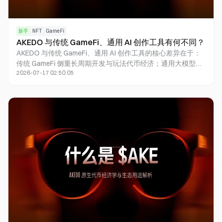
新手
NFT
GameFi
AKEDO 与传统 GameFi、通用 AI 创作工具有何不同？
AKEDO 与传统 GameFi、通用 AI 创作工具的核心差异在于：
传统 GameFi 侧重长周期开发与玩法代币经济；通用大模型难
2026-07-17 02:50:05
把表层数据拼成可运行完整游戏；AKEDO 用 World
Builders、Rule Designers、Balancers、Storytellers 四类专
用 Agent，配合 Launchpad 与 $AKE 激励闭环，把自然语言
prompt 落到可玩内容与发行工具层。