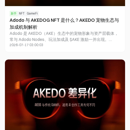
新手
NFT
GameFi
Adodo 与 AKEDOG NFT 是什么？AKEDO 宠物生态与
加成机制解析
Adodo 是 AKEDO（AKE）生态中的宠物形象与资产层载体，
常与 Adodo Nodes、玩法加成及 $AKE 激励一并出现。
2026-07-17 03:00:03
Adodo 不负责替代多智能体创作框架本身，而是把社区身
份、节点算力贡献与游戏内能力强化接到同一叙事与资产结构
上。