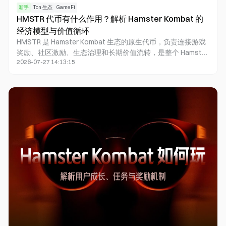
新手
Ton 生态
GameFi
HMSTR 代币有什么作用？解析 Hamster Kombat 的
经济模型与价值循环
HMSTR 是 Hamster Kombat 生态的原生代币，负责连接游戏
奖励、社区激励、生态治理和长期价值流转，是整个 Hamster
2026-07-27 14:13:15
Kombat 经济体系的重要组成部分。