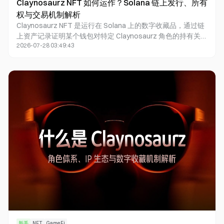
Claynosaurz NFT 如何运作？Solana 链上发行、所有
权与交易机制解析
Claynosaurz NFT 是运行在 Solana 上的数字收藏品，通过链
上资产记录证明某个钱包对特定 Claynosaurz 角色的持有关
2026-07-28 03:49:43
系，并借助元数据展示角色名称、图像和视觉属性。它的应用
价值在于让用户能够在个人钱包中持有、验证和转移数字角
色，而不只是使用由项目方账户控制的普通图片或游戏道具。
新手
NFT
GameFi