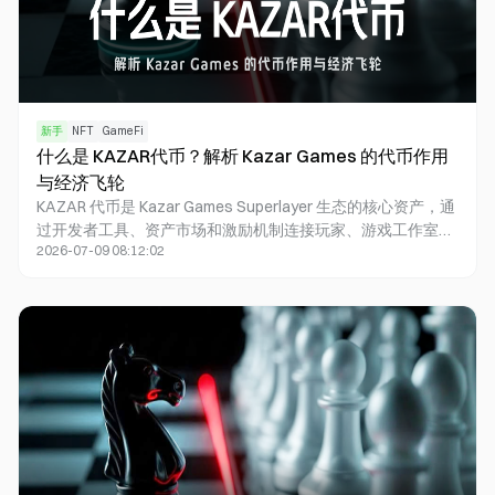
新手
NFT
GameFi
什么是 KAZAR代币？解析 Kazar Games 的代币作用
与经济飞轮
KAZAR 代币是 Kazar Games Superlayer 生态的核心资产，通
过开发者工具、资产市场和激励机制连接玩家、游戏工作室与
2026-07-09 08:12:02
平台经济。