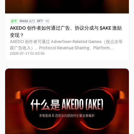
新手
Web3 入门
NFT
+
1
AKEDO 创作者如何通过广告、协议分成与 $AKE 激励
变现？
AKEDO 创作者可通过 Advertiser-Related Games（按点击等
获广告收入）、Protocol Revenue Sharing、Platform
2026-07-17 01:50:04
Advertising Revenue 与 $AKE Incentives 四条路径并行变
现。创作约 $0.1/prompt、$10/publish（以 $AKE 支付）；协
议费大致按平台、质押者与销毁各约 33% 拆分。Launchpad
支持游戏集合与代币发行，新代币与 $AKE 做 LP 配对。