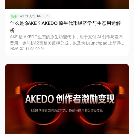
新手
Web3 入门
NFT
+
1
什么是 $AKE？AKEDO 原生代币经济学与生态用途解
析
AKE 是 AKEDO生态的原生功能代币，用于支付 AI 创作与发布
费用、参与协议费相关质押分成，以及为 Launchpad 上新游
2026-07-17 02:00:04
戏代币提供流动性配对。$AKE 总供应 1000 亿枚（100
billion），按社区 31.5%、投资者 25%、生态增长 17.5%、早
期贡献者 15%、顾问 5%、LP 5%、社区空投 1% 分配。效用
含 AI Creation（约 $0.1/prompt、$10/publish）、
Staking（协议费约 33% 平台 / 33% 质押者 / 33% 销毁）与 LP
Provision（新游戏代币与 $AKE 配对），主网合约部署于 BNB
Smart Chain。