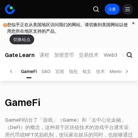
注册
您似乎正在从美国地区访问我们的网站。请切换到美国网站以使
用您所在地区支持的产品。
切换站点
Gate Learn
课程
加密货币
交易技术
Web3
传统金
BRC-20
GameFi
DAO
宏观
钱包
铭文
技术
Meme
人工
GameFi
GameFi结合了「游戏」（Game）和「去中心化金融」
（DeFi）的概念，这种基于区块链技术的游戏平台通常采
用代币或NFT奖励机制，使玩家在娱乐的同时，也能够通过