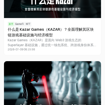
新手
GameFi
NFT
什么是 Kazar Games（KAZAR）？全面理解其区块
链游戏基础设施与经济模型
Kazar Games（KAZAR）是面向 Web3 游戏生态的
Superlayer 基础设施，通过统一钱包系统、跨游戏身份体系和
2026-07-09 08:15:58
共享经济层，将多个游戏连接到同一网络，并为游戏工作室提
供覆盖发行、运营和增长的 PaaS 服务。