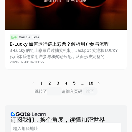
新手
GameFi
DeFi
B-Lucky 如何运行链上彩票？解析用户参与流程
B-Lucky 的链上彩票通过抽奖机制、Jackpot 奖池和 LUCKY
代币体系连接用户参与和奖励分配，从而形成完整的
2026-07-06 04:03:55
GambleFi 生态。
1
2
3
4
5
18
跳至
跳转至
请输入页码
订阅我们，换个角度，读懂加密世界