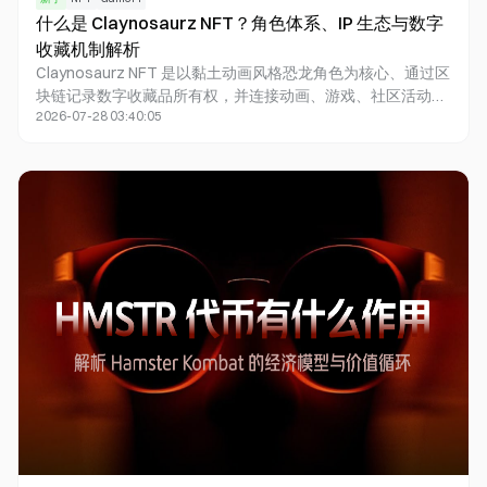
什么是 Claynosaurz NFT？角色体系、IP 生态与数字
收藏机制解析
Claynosaurz NFT 是以黏土动画风格恐龙角色为核心、通过区
块链记录数字收藏品所有权，并连接动画、游戏、社区活动与
2026-07-28 03:40:05
实体商品的娱乐 IP 体系。项目最初通过 Solana 上的数字收藏
品建立角色与社区基础，随后逐步扩展至短篇动画、移动游
戏、电视内容和 Sui 上的新收藏品系列。