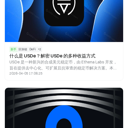
新手
区块链
DeFi
+
2
什么是 USDe？解密 USDe 的多种收益方式
USDe 是一种新兴的合成美元稳定币，由 Ethena Labs 开发，
旨在提供去中心化、可扩展且抗审查的稳定币解决方案。本文
2026-04-05 17:08:25
将详细介绍 USDe 的运作机制、收益来源、以及它如何透过
Delta 对冲策略和铸造-赎回机制来维持稳定。同时探讨到
USDe 的多种收益模式，包括 USDe 挖矿和活期理财，以及它
在提供被动收入方面的潜力。