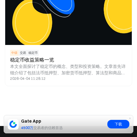
中级
交易
稳定币
稳定币收益策略一览
本文全面探讨了稳定币的概念、类型和投资策略。文章首先详
细介绍了包括法币抵押型、加密货币抵押型、算法型和商品抵
2026-04-04 11:28:12
押型等不同类型的稳定币，并深入分析了各种稳定币投资策
略，包括流动性挖矿、自动收益优化和复利奖励等方法。同
时，文章也重点强调了稳定币投资中的平台风险、市场利率波
动和流动性风险等关键风险点，并提供了具体的风险防范建议
和投资策略优化方案，为投资者在稳定币市场中的投资决策提
供了全面的参考指南。
Gate App
下载
4500万
交易者的信赖首选