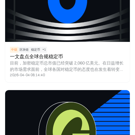
中级
区块链
稳定币
+
1
一文盘点全球合规稳定币
目前，加密稳定币总市值已经突破 2,060 亿美元。在日益增长
的市场需求面前，全球各国对稳定币的态度也在发生着转变，
2026-04-04 08:14:40
并对其合规性提出了更多的要求。本文将深入探讨稳定币市场
发展现状、全球主要国家对稳定币的态度，并简要梳理现阶段
合规的稳定币项目，以供用户参考。