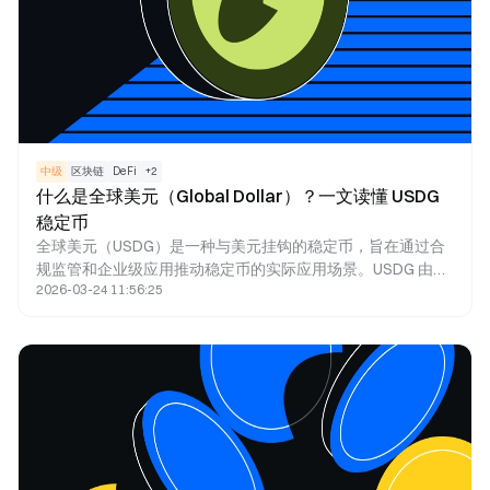
中级
区块链
DeFi
+
2
什么是全球美元（Global Dollar）？一文读懂 USDG
稳定币
全球美元（USDG）是一种与美元挂钩的稳定币，旨在通过合
规监管和企业级应用推动稳定币的实际应用场景。USDG 由
2026-03-24 11:56:25
Paxos Dollar Singapore Ltd 发行，受新加坡金融管理局
（MAS）监管。它由全球美元网络支持，该网络包括 Paxos、
Robinhood、Kraken 等领先金融科技公司。USDG 采用 1:1 美
元锚定机制，由美元存款、短期美国国债和其他高流动性资产
作为储备支持。