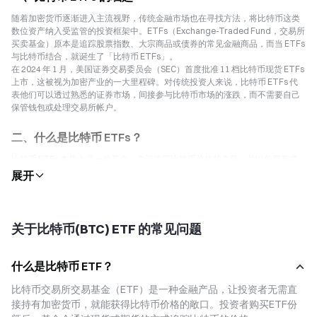
随着加密货币逐渐进入主流视野，传统金融市场也在寻找方法，将比特币这类
数位资产纳入受监管的投资框架中。ETFs（Exchange-Traded Fund，交易所
买卖基金）原本是追踪股票指数、大宗商品或债券的常见金融商品，而当 ETFs
与比特币结合，就诞生了「比特币 ETFs」。
在 2024 年 1 月，美国证券交易委员会（SEC）首度批准 11 档比特币现货 ETFs
上市，这被视为加密产业的一大里程碑。对传统投资人来说，比特币 ETFs 代
表他们可以透过熟悉的证券市场，间接参与比特币市场的涨跌，而不需要自己
保管钱包或处理交易所帐户。
二、什么是比特币 ETFs？
比特币 ETFs 本质上是一种基金，专门追踪比特币价格的走势，并以份额形式
在传统交易所挂牌交易。投资人购买 ETFs 股份后，即可获得比特币市场的价
格曝光，而不需要直接拥有比特币。
依标的不同，比特币 ETFs 可分为两大类：
1. 比特币期货 ETFs
关于比特币(BTC) ETF 的常见问题
- 投资标的是比特币期货合约，而非现货。
- 在美国，CFTC（商品期货交易委员会）监管期货市场，SEC 监管 ETFs 架
构。
什么是比特币 ETF？
2. 比特币现货 ETFs
比特币交易所交易基金（ETF）是一种金融产品，让投资者无需直
- 直接持有真实的比特币现货，由托管机构保存。
- ETFs 股价紧密追踪比特币即时价格，不需担心期货展期成本。
接持有加密货币，就能获得比特币价格的敞口。投资者购买ETF份
- 2024 年 1 月，SEC 批准了 BlackRock、Fidelity、Grayscale 等资产管理巨头