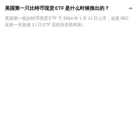
ETFs 在传统交易所挂牌，受到 SEC 严格监管，提升透明度与投资人信心。
美国第一只比特币现货 ETF 是什么时候推出的？
比特币现货 ETFs 的优势三：适合机构投资
美国第一批比特币现货 ETF 于 2024 年 1 月 11 日上市，这是 SEC 
许多大型退休基金、保险公司无法直接购买比特币，但可以投资受监管的
在前一天批准 11 只 ETF 后的历史性时刻。
ETFs。
比特币现货 ETFs 的优势四：便利性
可与其他传统资产放在同一投资组合，方便投资人进行资产配置。
比特币现货 ETFs 的优势五：流动性佳
ETFs 份额可在交易时间内自由买卖，具备一定的市场深度。
五、投资风险与挑战
虽然比特币现货 ETFs 提供了便利与安全，但仍存在风险：
- 价格波动性：比特币本身高度波动，ETFs 虽受监管，但仍反映市场涨跌。
- 溢价/折价风险：ETFs 交易价格可能与比特币现货价格产生差距。
- 追踪误差：ETFs 虽以现货为基础，但因费用与操作模式，仍可能与现货价格
有些微落差。
- 监管政策变化：若未来 SEC 或其他监管机构调整政策，ETFs 的运作可能受到
影响。
- 市场流动性：部分 ETFs 规模较小，可能导致成交量不足，增加流动性风险。
六、近期发展与监管观点