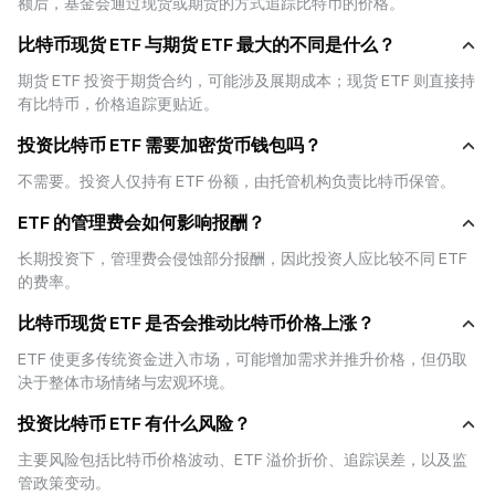
额后，基金会通过现货或期货的方式追踪比特币的价格。
推出的现货 ETFs。
现货 ETFs 的推出，被视为推动比特币迈向主流投资市场的重要突破。
比特币现货 ETF 与期货 ETF 最大的不同是什么？
期货 ETF 投资于期货合约，可能涉及展期成本；现货 ETF 则直接持
三、比特币现货 ETFs 与直接持有比特币的差异
有比特币，价格追踪更贴近。
对投资人而言，购买比特币 ETFs 与直接买入比特币有几个明显差异：
- 所有权：ETFs 投资人持有的是基金份额，而不是区块链上的实际比特币，比
投资比特币 ETF 需要加密货币钱包吗？
特币现货由托管机构保管，投资人无需管理私钥或钱包。
- 交易方式：比特币市场全年无休，24/7 开放，ETFs 则受限于传统交易所时
不需要。投资人仅持有 ETF 份额，由托管机构负责比特币保管。
间，例如纽约证交所（NYSE）的正常交易时段。
- 成本结构：ETFs 有年度管理费（Expense Ratio），通常介于 0.2%–1% 之
ETF 的管理费会如何影响报酬？
间，直接持有比特币的成本则来自交易所手续费与可能的托管费。
- 监管差异：ETFs 属于受 SEC 管辖的证券商品，直接购买比特币则缺乏同等程
长期投资下，管理费会侵蚀部分报酬，因此投资人应比较不同 ETF 
度的监管保障，投资人需自行承担交易所倒闭、骇客攻击等风险。
的费率。
这些差异让比特币 ETFs 成为一种「降低进入门槛」的投资选项，尤其适合对
加密市场陌生的传统投资人。
比特币现货 ETF 是否会推动比特币价格上涨？
ETF 使更多传统资金进入市场，可能增加需求并推升价格，但仍取
四、比特币现货 ETFs 的优势
决于整体市场情绪与宏观环境。
比特币现货 ETFs 受到关注的原因，在于它能结合传统金融市场的安全性与透
明度，同时保有加密资产的投资潜力。主要优势包括：
投资比特币 ETF 有什么风险？
比特币现货 ETFs 的优势一：进入门槛低
主要风险包括比特币价格波动、ETF 溢价折价、追踪误差，以及监
投资人不需要学习钱包操作或管理私钥，只要有券商帐户即可投资。
管政策变动。
比特币现货 ETFs 的优势二：受监管的市场