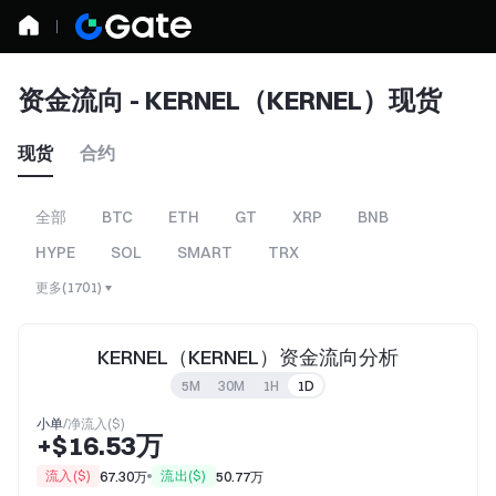
资金流向 - KERNEL（KERNEL）现货
现货
合约
全部
BTC
ETH
GT
XRP
BNB
HYPE
SOL
SMART
TRX
更多
(
1701
)
KERNEL（KERNEL）资金流向分析
5M
30M
1H
1D
小单
/
净流入($)
+$16.53万
流入($)
流出($)
67.30万
50.77万