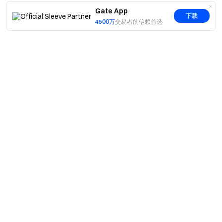
Gate App
下载
4500万
交易者的信赖首选
简介
关于我们
产品
职业机会
C2C
服务
新闻中心
闪兑与大宗交易
VIP 权益
F1 红牛车队官方赞助商
Learn
现货交易
机构服务
用户协议
学院
杠杆交易
建议反馈
风险警示