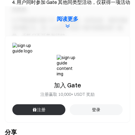
用户同时参加 Gate 其他同类型活动，仅获得一项活动
的奖励。
阅读更多
严禁批量注册小号，恶意刷量、自买自卖、相互对敲
等作弊行为，同一认证用户的多个账号将视为同一账
号。子账户不可参与活动。
做市商、企业、机构、代理商账户不可参与本次活
动。
如翻译版本与英文版本有任何差异，以英文版本为
主。
Gate对本次活动有最终解释权。
加入 Gate
英国以及其他受限地区的使用者无法使用全部或部分
注册赢取 10,000+ USDT 奖励
服务(包括参与本活动、游戏或竞赛), 有关受限地区的详
细资讯请阅读
User Agreement
。
注册
登录
风险提示：请用户务必注意，虚拟币交易受市场，政
策等多方面因素影响，市场波动很大，涨跌难以预测，
分享
请务必注意市场风险，谨慎交易。更多交易信息，请参