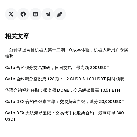
考
合约操作指南
。
Gate团队 2025年3月21日 **加密货币之门** 小币种合约第
一站 **立即行动**
注册账户
，最高可领 $10,000 迎新奖励
邀
请他人注册
，可获 40% 佣金 **关注官方渠道**
访问Gate 官
相关文章
网
下载Gate App
|
电脑端
关注X (Twitter)
，获取最新福利
加入Telegram社群
，讨论热点话题
進入全球社区
，获取最
一分钟掌握网格机器人第十二期，0 成本体验，机器人新用户专属
新资讯 **透明度保障**
查看 100% 储备金证明
抽奖
Gate 合约积分交易加码，日日交易，最高领 200 USDT
Gate 合约积分空投第 128 期：12 GUSD & 100 USDT 限时领取
华语合约福利狂撒：报名领 DOGE，交易解锁最高 10.51 ETH
Gate DEX 合约金银嘉年华：交易黄金白银，瓜分 20,000 USDT
Gate DEX 大航海寻宝记：交易代币化股票合约，最高可得 600
USDT