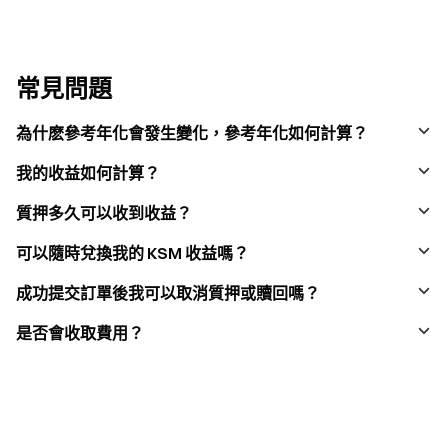
常見問題
為什麽參考年化會發生變化，參考年化如何計算？
我的收益如何計算？
質押多久可以收到收益？
可以隨時兌換我的 KSM 收益嗎？
成功提交訂單後我可以取消質押或贖回嗎？
是否會收取費用？