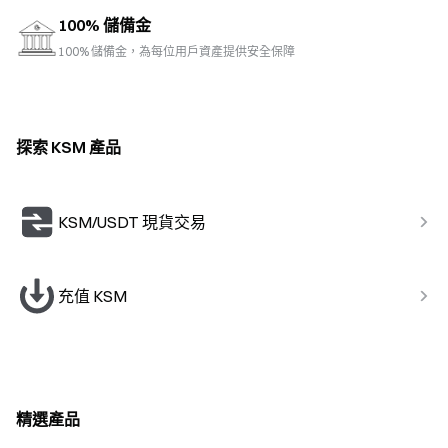
100% 儲備金
100% 儲備金，為每位用戶資產提供安全保障
探索 KSM 產品
KSM/USDT 現貨交易
充值 KSM
精選產品