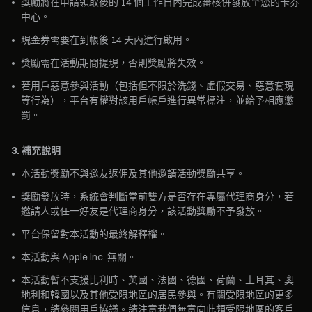
•
獎勵將在申請領取後的 14 個工作日內完成審核併發放至您的卡券
中心。
•
現金券需要在到帳後 14 天內進行啟用。
•
獎勵需在活動期間提現，否則獎勵將失效。
•
若用戶惡意參與活動（包括但不限於洗錢、虛假交易、惡意套現
等行為），平台有權對該用戶帳戶進行異常標注，並給予相應懲
罰。
3. 補充說明
•
本活動獎勵不與邀友返佣及其他邀請活動獎勵共享。
•
獎勵發放時，系統會判斷當前雙方是否存在專屬代理商身分，若
邀請人或任一好友是代理商身分，該活動獎勵不予發放。
•
平台保留對本活動的最終解釋權。
•
本活動與 Apple Inc. 無關。
•
本活動暫不支援比利時、英國、法國、德國、荷蘭、土耳其、奧
地利和韓國以及其他受限地區的居民參與。有關受限地區的更多
信息，請參閱用戶協議。請注意我們無意向此類受限地區的客戶