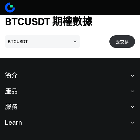
BTCUSDT
期權數據
去交易
簡介
關於我們
產品
職業機會
C2C
服務
新聞中心
閃兑與大宗交易
VIP 權益
F1 紅牛車隊官方贊助商
Learn
現貨交易
機構服務
用戶協議
學院
槓桿交易
建議反饋
風險警示